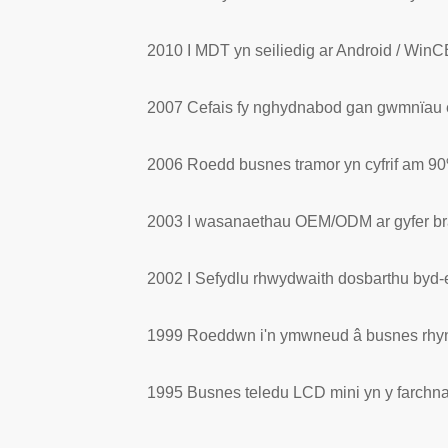
2010 I MDT yn seiliedig ar Android / Wi
2007 Cefais fy nghydnabod gan gwmnïau e
2006 Roedd busnes tramor yn cyfrif am 90
2003 I wasanaethau OEM/ODM ar gyfer b
2002 I Sefydlu rhwydwaith dosbarthu byd
1999 Roeddwn i'n ymwneud â busnes rhyng
1995 Busnes teledu LCD mini yn y farchn