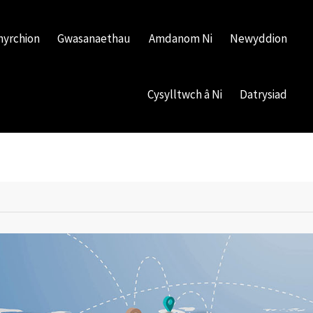
hyrchion
Gwasanaethau
Amdanom Ni
Newyddion
Cysylltwch â Ni
Datrysiad