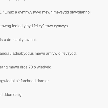
nCE / Linux a gymhwyswyd mewn meysydd diwydiannol.
nwog ledled y byd fel cyflenwr cymwys.
% o drosiant y cwmni.
randiau adnabyddus mewn amrywiol feysydd.
-eang mewn dros 70 o wledydd.
wladol a'r farchnad dramor.
ad ddomestig.