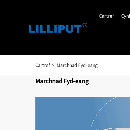
Cartref
Cyn
Cartref
Marchnad Fyd-eang
Marchnad Fyd-eang