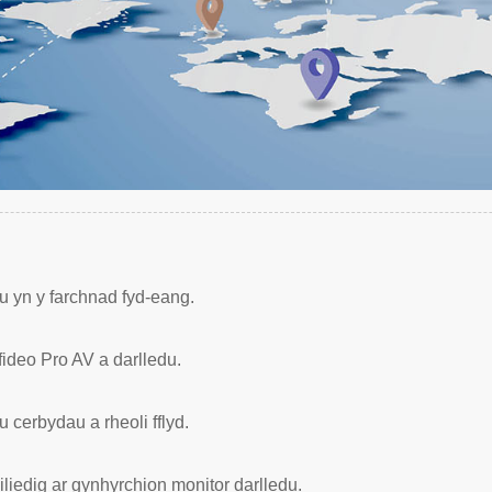
 yn y farchnad fyd-eang.
ideo Pro AV a darlledu.
u cerbydau a rheoli fflyd.
liedig ar gynhyrchion monitor darlledu.