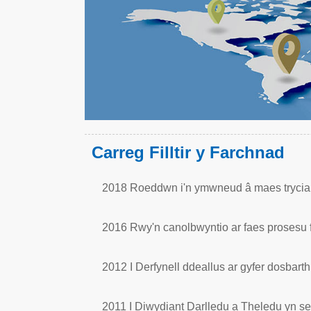
Carreg Filltir y Farchnad
2018 Roeddwn i'n ymwneud â maes tryciau
2016 Rwy'n canolbwyntio ar faes prosesu f
2012 I Derfynell ddeallus ar gyfer dosbarth
2011 I Diwydiant Darlledu a Theledu yn sei