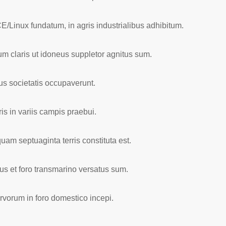
Linux fundatum, in agris industrialibus adhibitum.
um claris ut idoneus suppletor agnitus sum.
s societatis occupaverunt.
s in variis campis praebui.
quam septuaginta terris constituta est.
s et foro transmarino versatus sum.
vorum in foro domestico incepi.