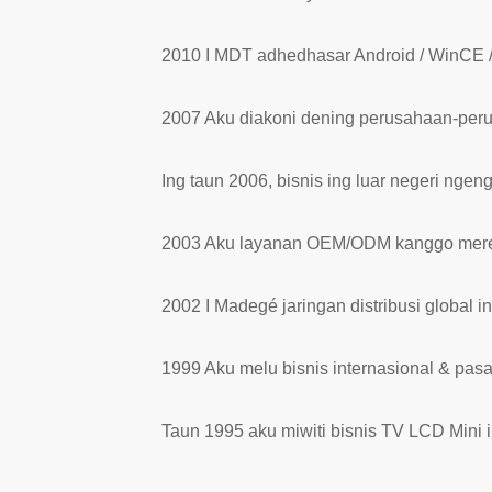
2010 I MDT adhedhasar Android / WinCE / L
2007 Aku diakoni dening perusahaan-per
Ing taun 2006, bisnis ing luar negeri ng
2003 Aku layanan OEM/ODM kanggo mere
2002 I Madegé jaringan distribusi global i
1999 Aku melu bisnis internasional & pasar
Taun 1995 aku miwiti bisnis TV LCD Mini 