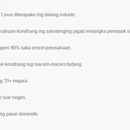
inux diterapake ing bidang industri.
usahaan kondhang ing saindenging jagad minangka pemasok s
enggoni 90% saka omzet perusahaan.
k kondhang ing macem-macem bidang.
ng 70+ negara.
 luar negeri.
ing pasar domestik.