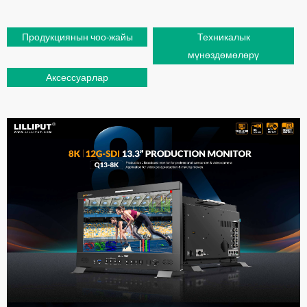
Продукциянын чоо-жайы
Техникалык
мүнөздөмөлөрү
Аксессуарлар