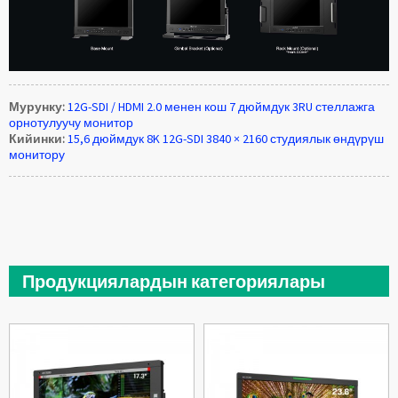
Мурунку:
12G-SDI / HDMI 2.0 менен кош 7 дюймдук 3RU стеллажга
орнотулуучу монитор
Кийинки:
15,6 дюймдук 8K 12G-SDI 3840 × 2160 студиялык өндүрүш
монитору
Продукциялардын категориялары