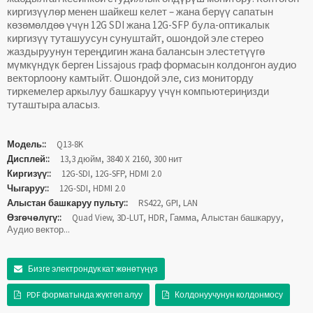
киргизүүлөр менен шайкеш келет – жана берүү сапатын
көзөмөлдөө үчүн 12G SDI жана 12G-SFP була-оптикалык
киргизүү туташуусун сунуштайт, ошондой эле стерео
жаздыруунун тереңдигин жана балансын элестетүүгө
мүмкүндүк берген Lissajous граф формасын колдонгон аудио
векторлоону камтыйт. Ошондой эле, сиз мониторду
тиркемелер аркылуу башкаруу үчүн компьютериңизди
туташтыра аласыз.
Модель::
Q13-8K
Дисплей::
13,3 дюйм, 3840 X 2160, 300 нит
Киргизүү::
12G-SDI, 12G-SFP, HDMI 2.0
Чыгаруу::
12G-SDI, HDMI 2.0
Алыстан башкаруу пульту::
RS422, GPI, LAN
Өзгөчөлүгү::
Quad View, 3D-LUT, HDR, Гамма, Алыстан башкаруу,
Аудио вектор...
Бизге электрондук кат жөнөтүңүз
PDF форматында жүктөп алуу
Колдонуучунун колдонмосу