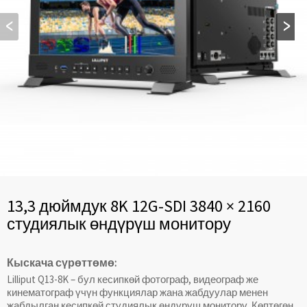
13,3 дюймдук 8K 12G-SDI 3840 × 2160
студиялык өндүрүш монитору
Кыскача сүрөттөмө:
Lilliput Q13-8K – бул кесипкөй фотограф, видеограф же
кинематограф үчүн функциялар жана жабдуулар менен
жабдылган кесипкөй студиялык өндүрүш монитору. Көптөгөн