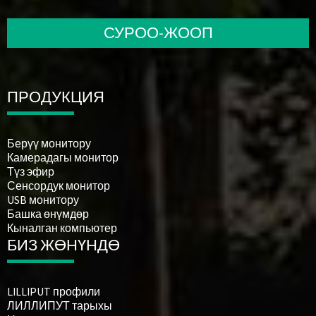
СУРОО-ЖООП
ПРОДУКЦИЯ
Берүү монитору
Камерадагы монитор
Түз эфир
Сенсордук монитор
USB монитору
Башка өнүмдөр
Кыналган компьютер
БИЗ ЖӨНҮНДӨ
LILLIPUT профили
ЛИЛЛИПУТ тарыхы