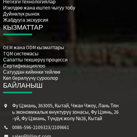
Негизги технологиялар
Изилдөө жана иштеп чыгуу тобу
Дүйнөлүк рынок
Жабдууга экскурсия
КЫЗМАТТАР
OEM жана ODM кызматтары
TQM системасы
Сапатты текшерүү процесси
Сертификациялоо
Сатуудан кийинки тейлөө
Көп берилүүчү суроолор
БАЙЛАНЫШ
Фу Цзиань, 363005, Кытай, Чжан Чжоу, Лань Тян
ь экономикалык өнүктүрүү зонасы, Фу Цзянь, 26
-үй, Фу Цзиань, Түндүк жолу №26, Кытай
0086-596-2109323/2109661
sales@lilliput.com