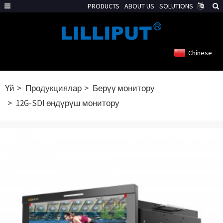
PRODUCTS
ABOUT US
SOLUTIONS
Chinese
Үй
Продукциялар
Берүү монитору
12G-SDI өндүрүш монитору