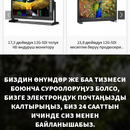
17,3 дюймдук 12G-SDI толук
23,8 дюймдук 12G-SDI
HD өндүрүш монитору
кесиптик берүү продюсери...
БИЗДИН ӨНҮМДӨР ЖЕ БАА ТИЗМЕСИ
БОЮНЧА СУРООЛОРУҢУЗ БОЛСО,
БИЗГЕ ЭЛЕКТРОНДУК ПОЧТАҢЫЗДЫ
КАЛТЫРЫҢЫЗ, БИЗ 24 СААТТЫН
ИЧИНДЕ СИЗ МЕНЕН
БАЙЛАНЫШАБЫЗ.