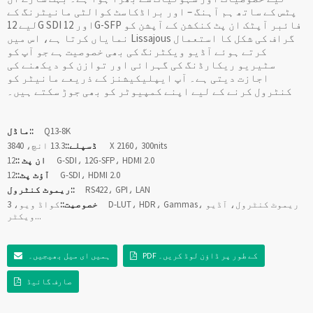
پٹس کے ساتھ ہم آہنگ – اور براڈکاسٹ کوالٹی مانیٹرنگ کے
لیے 12G SDI اور 12G-SFP فائبر آپٹک ان پٹ کنکشن کے آپشن کو
نمایاں کرتا ہے، اس میں Lissajous گراف کی شکل کا استعمال
کرتے ہوئے آڈیو ویکٹرنگ کی بھی خصوصیت ہے جو آپ کو
سٹیریو ریکارڈنگ کی گہرائی اور توازن کو دیکھنے کی
اجازت دیتی ہے۔ آپ ایپلیکیشنز کے ذریعے مانیٹر کو
کنٹرول کرنے کے لیے اپنے کمپیوٹر کو بھی جوڑ سکتے ہیں۔
Q13-8K
ماڈل::
13.3 انچ، 3840 X 2160، 300nits
ڈسپلے::
12G-SDI، 12G-SFP، HDMI 2.0
ان پٹ ::
12G-SDI، HDMI 2.0
آؤٹ پٹ::
RS422، GPI، LAN
ریموٹ کنٹرول::
خصوصیت::
کواڈ ویو، 3D-LUT، HDR، Gammas، ریموٹ کنٹرول، آڈیو
ویکٹر...
PDF کے طور پر ڈاؤن لوڈ کریں۔
ہمیں ای میل بھیجیں۔
صارف گائیڈ