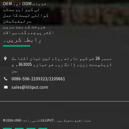
OEM اور ODM خدمات
ٹی کیو ایم سسٹم
کوالٹی ٹیسٹ کا عمل
سرٹیفیکیشن
فروخت کے بعد سروس
اکثر پوچھے گئے سوالات
رابطہ کریں۔
نمبر 26 فو کیو نارتھ روڈ، لین تیان اکنامک
ڈویلپمنٹ زون، ژانگ زو، فو جیان، 363005، چ
ین
0086-596-2109323/2109661
sales@lilliput.com
© کاپی رائٹ - 1993-2026 LILLIPUT: جملہ حقوق محفوظ ہیں۔