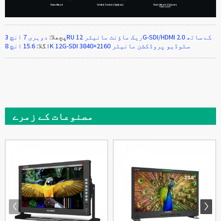
دوہری 7 انچ 3RU ریک ماؤنٹ مانیٹر 12G-SDI/HDMI 2.0 کے ساتھ
پچھلا:
15.6 انچ 8K 12G-SDI 3840×2160 سٹوڈیو پروڈکشن مانیٹر
اگلا:
مصنوعات کے زمرے