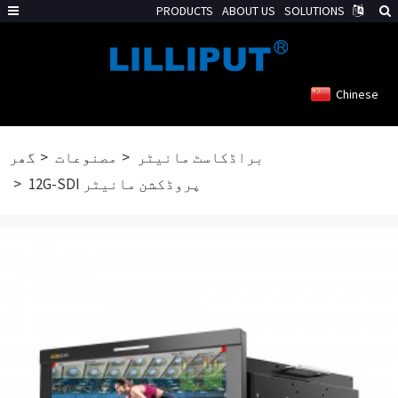
PRODUCTS
ABOUT US
SOLUTIONS
Chinese
براڈکاسٹ مانیٹر
مصنوعات
گھر
12G-SDI پروڈکشن مانیٹر