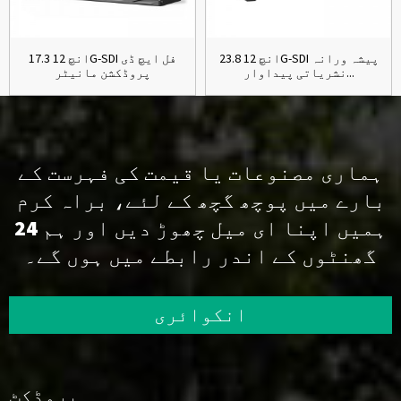
23.8 انچ 12G-SDI پیشہ ورانہ
17.3 انچ 12G-SDI فل ایچ ڈی
نشریاتی پیداوار...
پروڈکشن مانیٹر
ہماری مصنوعات یا قیمت کی فہرست کے
بارے میں پوچھ گچھ کے لئے، براہ کرم
ہمیں اپنا ای میل چھوڑ دیں اور ہم 24
گھنٹوں کے اندر رابطے میں ہوں گے۔
انکوائری
پروڈکٹ