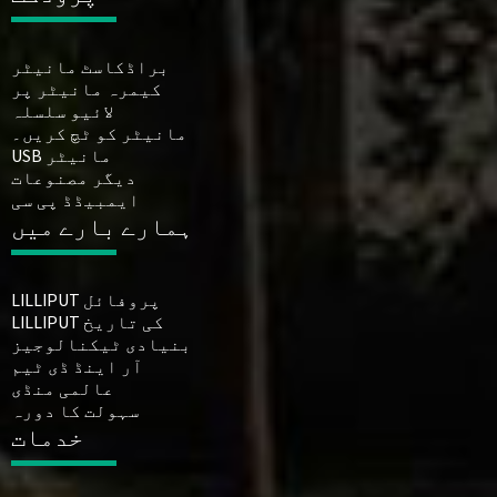
براڈکاسٹ مانیٹر
کیمرہ مانیٹر پر
لائیو سلسلہ
مانیٹر کو ٹچ کریں۔
USB مانیٹر
دیگر مصنوعات
ایمبیڈڈ پی سی
ہمارے بارے میں
LILLIPUT پروفائل
LILLIPUT کی تاریخ
بنیادی ٹیکنالوجیز
آر اینڈ ڈی ٹیم
عالمی منڈی
سہولت کا دورہ
خدمات