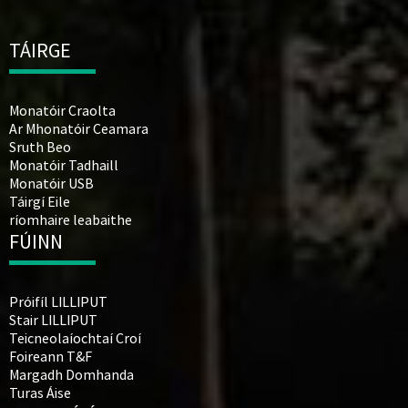
TÁIRGE
Monatóir Craolta
Ar Mhonatóir Ceamara
Sruth Beo
Monatóir Tadhaill
Monatóir USB
Táirgí Eile
ríomhaire leabaithe
FÚINN
Próifíl LILLIPUT
Stair LILLIPUT
Teicneolaíochtaí Croí
Foireann T&F
Margadh Domhanda
Turas Áise