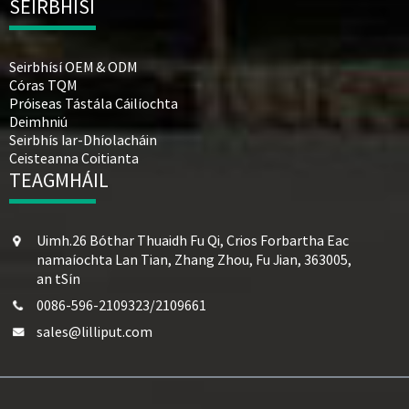
SEIRBHÍSÍ
Seirbhísí OEM & ODM
Córas TQM
Próiseas Tástála Cáilíochta
Deimhniú
Seirbhís Iar-Dhíolacháin
Ceisteanna Coitianta
TEAGMHÁIL
Uimh.26 Bóthar Thuaidh Fu Qi, Crios Forbartha Eac
namaíochta Lan Tian, ​​Zhang Zhou, Fu Jian, 363005,
an tSín
0086-596-2109323/2109661
sales@lilliput.com