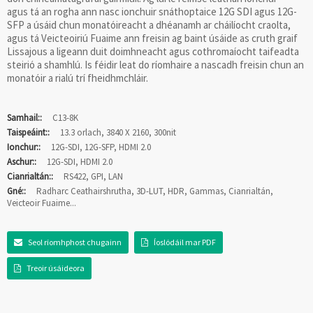
agus tá an rogha ann nasc ionchuir snáthoptaice 12G SDI agus 12G-
SFP a úsáid chun monatóireacht a dhéanamh ar cháilíocht craolta,
agus tá Veicteoiriú Fuaime ann freisin ag baint úsáide as cruth graif
Lissajous a ligeann duit doimhneacht agus cothromaíocht taifeadta
steirió a shamhlú. Is féidir leat do ríomhaire a nascadh freisin chun an
monatóir a rialú trí fheidhmchláir.
Samhail::
C13-8K
Taispeáint::
13.3 orlach, 3840 X 2160, 300nit
Ionchur::
12G-SDI, 12G-SFP, HDMI 2.0
Aschur::
12G-SDI, HDMI 2.0
Cianrialtán::
RS422, GPI, LAN
Gné::
Radharc Ceathairshrutha, 3D-LUT, HDR, Gammas, Cianrialtán,
Veicteoir Fuaime...
Seol ríomhphost chugainn
Íoslódáil mar PDF
Treoir úsáideora