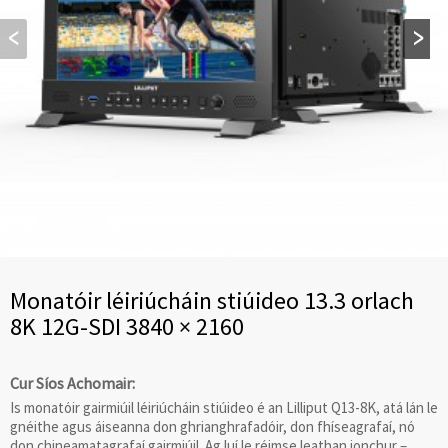
Monatóir léiriúcháin stiúideo 13.3 orlach
8K 12G-SDI 3840 × 2160
Cur Síos Achomair:
Is monatóir gairmiúil léiriúcháin stiúideo é an Lilliput Q13-8K, atá lán le
gnéithe agus áiseanna don ghrianghrafadóir, don fhíseagrafaí, nó
don chineamatagrafaí gairmiúil. Ag luí le réimse leathan ionchur –