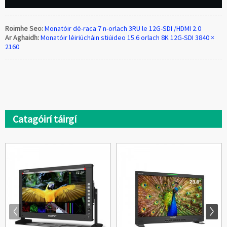
Roimhe Seo:
Monatóir dé-raca 7 n-orlach 3RU le 12G-SDI /HDMI 2.0
Ar Aghaidh:
Monatóir léiriúcháin stiúideo 15.6 orlach 8K 12G-SDI 3840 ×
2160
Catagóirí táirgí