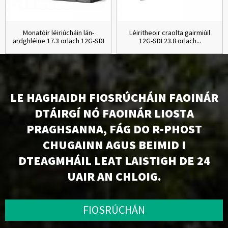
Monatóir léiriúcháin lán-
Léiritheoir craolta gairmiúil
ardghléine 17.3 orlach 12G-SDI
12G-SDI 23.8 orlach...
LE HAGHAIDH FIOSRÚCHÁIN FAOINÁR
DTÁIRGÍ NÓ FAOINÁR LIOSTA
PRAGHSANNA, FÁG DO R-PHOST
CHUGAINN AGUS BEIMID I
DTEAGMHÁIL LEAT LAISTIGH DE 24
UAIR AN CHLOIG.
FIOSRÚCHÁN