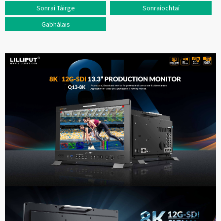
Sonraí Táirge
Sonraíochtaí
Gabhálais