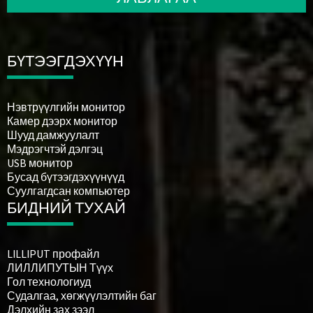
БҮТЭЭГДЭХҮҮН
Нэвтрүүлгийн монитор
Камер дээрх монитор
Шууд дамжуулалт
Мэдрэгчтэй дэлгэц
USB монитор
Бусад бүтээгдэхүүнүүд
Суулгагдсан компьютер
БИДНИЙ ТУХАЙ
LILLIPUT профайл
ЛИЛЛИПУТЫН Түүх
Гол технологиуд
Судалгаа, хөгжүүлэлтийн баг
Дэлхийн зах зээл