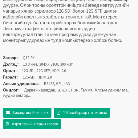
дүүрэн. Олон тооны оролттой нийцтэй бөгөөд нэвтрүүлгийн
чанарыг хянах зорилгоор 12G SDI болон 12G-SFP шилэн
кабелийн оролтын холболтын сонголттой. Мөн стерео
бичлэгийн гүн ба тэнцвэрийг харах боломжийг олгодог
Лиссажус график хэлбэрийг ашиглан аудио
векторжуулалттай. Та мөн програмуудаар дамжуулан
мониторыг удирдахын тулд компьютерээ холбож болно.
Загвар::
Q13-8K
Дэлгэц::
13.3 инч, 3840 X 2160, 300 нит
Оролт::
12G-SDI, 12G-SFP, HDMI 2.0
Гаралт::
12G-SDI, HDMI 2.0
Алсын удирдлага::
RS422, GPI, LAN
Онцлог::
Дөрвөн харагдац, 3D-LUT, HDR, Гамма, Алсын удирдлага,
Аудио вектор...
Бидэнд имэйл илгээх
PDF хэлбэрээр татаж авах
Хэрэглэгчийн гарын авлага