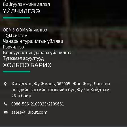
Байгууламжийн аялал
ҮЙЛЧИЛГЭЭ
OEM & ODM үйлчилгээ
TQM систем
Чанарын туршилтын үйл явц
Гэрчилгээ
Борлуулалтын дараах үйлчилгээ
Түгээмэл асуултууд
ХОЛБОО БАРИХ
Хятад улс, Фу Жиань, 363005, Жан Жоу, Лан Тиа
нь эдийн засгийн хөгжлийн бүс, Фу Чи Хойд зам,
26-р байр
0086-596-2109323/2109661
sales@lilliput.com