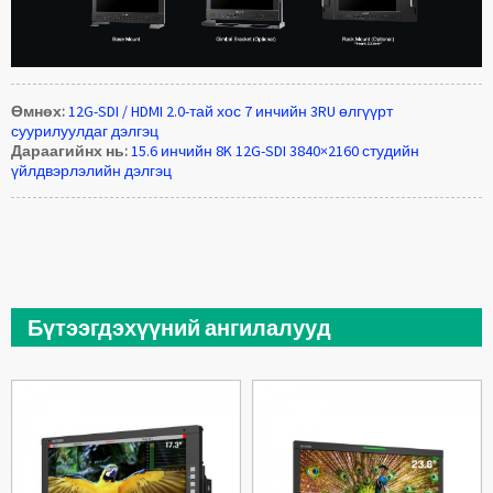
Өмнөх:
12G-SDI / HDMI 2.0-тай хос 7 инчийн 3RU өлгүүрт
суурилуулдаг дэлгэц
Дараагийнх нь:
15.6 инчийн 8K 12G-SDI 3840×2160 студийн
үйлдвэрлэлийн дэлгэц
Бүтээгдэхүүний ангилалууд