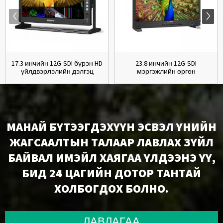
17.3 инчийн 12G-SDI бүрэн HD
23.8 инчийн 12G-SDI
үйлдвэрлэлийн дэлгэц
мэргэжлийн өргөн
нэвтрүүлгийн бүтээгдэхүүн ...
МАНАЙ БҮТЭЭГДЭХҮҮН ЭСВЭЛ ҮНИЙН
ЖАГСААЛТЫН ТАЛААР ЛАВЛАХ ЗҮЙЛ
БАЙВАЛ ИМЭЙЛ ХАЯГАА ҮЛДЭЭНЭ ҮҮ,
БИД 24 ЦАГИЙН ДОТОР ТАНТАЙ
ХОЛБОГДОХ БОЛНО.
ЛАВЛАГАА