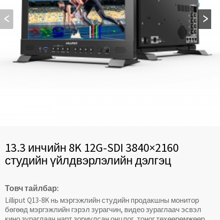
13.3 инчийн 8K 12G-SDI 3840×2160
студийн үйлдвэрлэлийн дэлгэц
Товч тайлбар:
Lilliput Q13-8K нь мэргэжлийн студийн продакшны монитор
бөгөөд мэргэжлийн гэрэл зурагчин, видео зураглаач эсвэл
кино зураглаач нарт зориулсан онцлог, тоног төхөөрөмжөөр