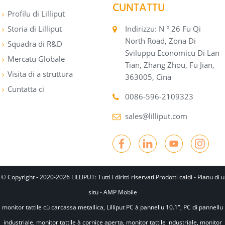
CUNTATTU
Profilu di Lilliput
Storia di Lilliput
Indirizzu: N ° 26 Fu Qi
North Road, Zona Di
Squadra di R&D
Sviluppu Economicu Di Lan
Mercatu Globale
Tian, ​​Zhang Zhou, Fu Jian,
Visita di a struttura
363005, Cina
Cuntatta ci
0086-596-2109323
sales@lilliput.com
© Copyright - 2020-2026 LILLIPUT: Tutti i diritti riservati.
Prodotti caldi
-
Pianu di u
situ
-
AMP Mobile
monitor tattile cù carcassa metallica
,
Lilliput PC à pannellu 10.1"
,
PC di pannellu
industriale
,
monitor tattile à cornice aperta
,
monitor tattile industriale
,
monitor