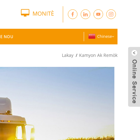
MONITÈ
E NOU
Chinese
Lakay
Kamyon Ak Remòk