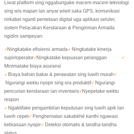
Liwat platform sing nggabungake macem-macem teknologi
sing wis mapan lan anyar wiwit saka GPS, komunikasi
nirkabel nganti pemetaan digital uga aplikasi seluler,
sistem Pelacakan Kendaraan & Pengiriman Armada
ngidini sampeyan:
Ningkatake efisiensi armada
Ningkatake kinerja
supir/operator
Ningkatake kepuasan pelanggan
Minimalake biaya asuransi
Biaya bahan bakar & perawatan sing luwih murah
Ngurangi wektu nyopir sing ora produktif
Ngurangi
pencurian kendaraan lan inventaris
Nyepetake wektu
respon
Ngaktifake pengambilan keputusan sing luwih apik lan
luwih cepet
Penghematan sakabèhé kanthi ngawasi
kebiasaan nyopir
Deteksi otomatis & tandha-tandha
status