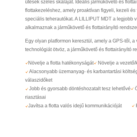
ütések széles skáláját. Ideális járműkövető és flot
flottakezeléshez, amely proaktívan figyeli, kezeli é
speciális teherautókat. A LILLIPUT MDT a legjobb v
alkalmaznak a járműkövető és flottairányító rendsz
Egy olyan platformon keresztül, amely a GPS-től, a
technológiát ötvöz, a járműkövető és flottairányító 
Növelje a flotta hatékonyságát
Növelje a vezető/
Alacsonyabb üzemanyag- és karbantartási költsé
válaszidőket
Jobb és gyorsabb döntéshozatalt tesz lehetővé
riasztásai
Javítsa a flotta valós idejű kommunikációját