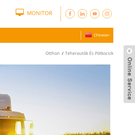
MONITOR
Chinese
Otthon
Teherautók És Pótkocsik