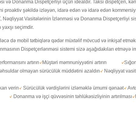
si və Donanma Dispetçerliyi üçün idealdır. Taksi dispetçeri, kənd
rini proaktiv şəkildə izləyən, idarə edən və idarə edən kommers
DT, Nəqliyyat Vasitələrinin İzlənməsi və Donanma Dispetçerliyi s
n yaxşı seçimdir.
əcə də mobil tətbiqlərə qədər müxtəlif mövcud və inkişaf etməkd
anmasının Dispetçerlənməsi sistemi sizə aşağıdakıları etməyə im
rformansını artırın
Müştəri məmnuniyyətini artırın
Sığor
əhsuldar olmayan sürücülük müddətini azaldın
Nəqliyyat vasi
kan verin
Sürücülük vərdişlərini izləməklə ümumi qənaət
Avt
Donanma və işçi qüvvəsinin təhlükəsizliyinin artırılması