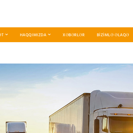
ƏT
HAQQIMIZDA
XƏBƏRLƏR
BIZIMLƏ ƏLAQƏ