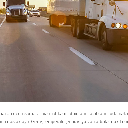
ri bazarı üçün səmərəli və möhkəm tətbiqlərin tələblərini ödəmək
dəstəkləyir. Geniş temperatur, vibrasiya və zərbələr daxil ol