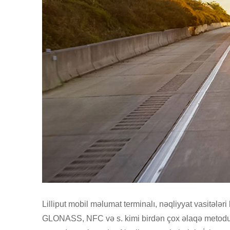
Lilliput mobil məlumat terminalı, nəqliyyat vasitələ
GLONASS, NFC və s. kimi birdən çox əlaqə metodunu 