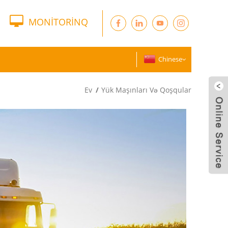
MONİTORİNQ
Chinese
Ev
Yük Maşınları Və Qoşqular