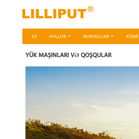
EV
HƏLLƏR
MƏHSULLAR
XIDM
YÜK MAŞINLARI VƏ QOŞQULAR