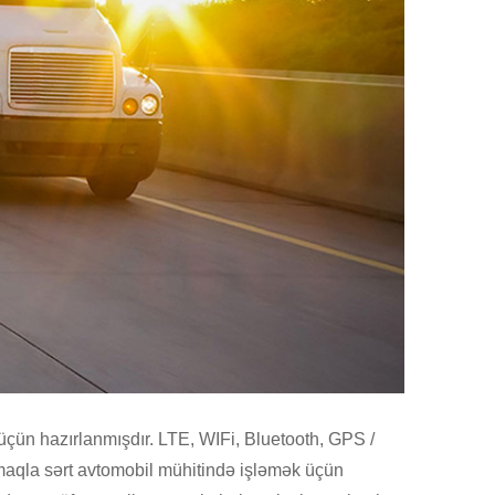
 üçün hazırlanmışdır. LTE, WIFi, Bluetooth, GPS /
maqla sərt avtomobil mühitində işləmək üçün