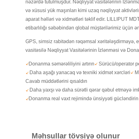
nəzərdə tutulmuşdur. Nəqliyyat vasitələrinin İzlənmə
və xüsusi yük maşınları kimi uzaq nəqliyyat aktivlə
aparat həlləri və xidmətləri təklif edir. LILLIPUT M
etibarlılığı səbəbindən qlobal müştərilərimiz üçün ə
GPS, simsiz rabitədən rəqəmsal xəritələşdirməyə, el
vasitəsilə Nəqliyyat Vasitələrinin İzlənməsi və Don
Donanma səmərəliliyini artırın
Sürücü/operator pe
Daha aşağı yanacaq və texniki xidmət xərcləri
M
Cavab müddətlərini qısaldın
Daha yaxşı və daha sürətli qərar qəbul etməyə im
Donanma real vaxt rejimində ünsiyyəti gücləndirin
Məhsullar tövsiyə olunur