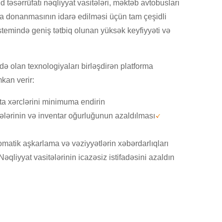
 təsərrüfatı nəqliyyat vasitələri, məktəb avtobusları
iya donanmasının idarə edilməsi üçün tam çeşidli
istemində geniş tətbiq olunan yüksək keyfiyyəti və
ə olan texnologiyaları birləşdirən platforma
kan verir:
ta xərclərini minimuma endirin
tələrinin və inventar oğurluğunun azaldılması
omatik aşkarlama və vəziyyətlərin xəbərdarlıqları
Nəqliyyat vasitələrinin icazəsiz istifadəsini azaldın