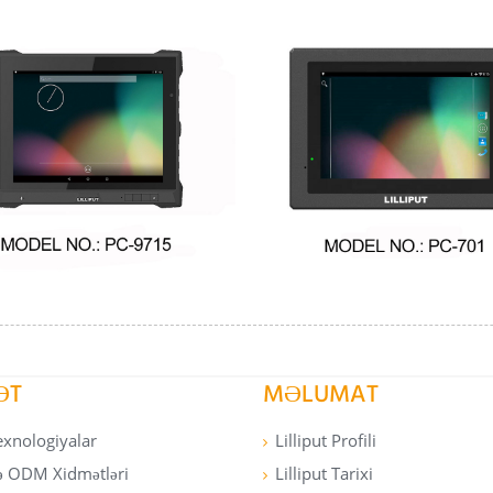
ƏT
MƏLUMAT
exnologiyalar
Lilliput Profili
 ODM Xidmətləri
Lilliput Tarixi