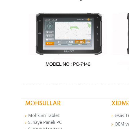
MƏHSULLAR
XIDM
Möhkəm Tablet
Əsas T
Sənaye Paneli PC
OEM və