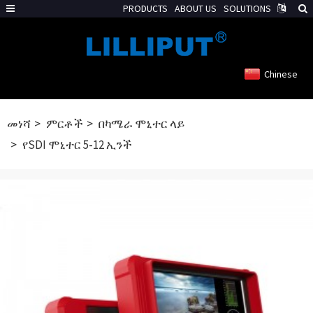
PRODUCTS
ABOUT US
SOLUTIONS
Chinese
መነሻ
ምርቶች
በካሜራ ሞኒተር ላይ
የSDI ሞኒተር 5-12 ኢንች