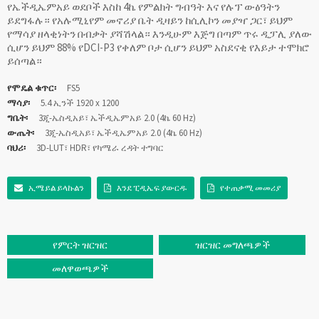
የኤችዲኤምአይ ወደቦች እስከ 4ኬ የምልክት ግብዓት እና የሉፕ ውፅዓትን
ይደግፋሉ። የአሉሚኒየም መኖሪያ ቤት ዲዛይን ከሲሊኮን መያዣ ጋር፣ ይህም
የማሳያ ዘላቂነትን በብቃት ያሻሽላል። እንዲሁም እጅግ በጣም ጥሩ ዲፓሊ ያለው
ሲሆን ይህም 88% የDCI-P3 የቀለም ቦታ ሲሆን ይህም አስደናቂ የእይታ ተሞክሮ
ይሰጣል።
የሞዴል ቁጥር፡
FS5
ማሳያ፡
5.4 ኢንች 1920 x 1200
ግቤት፡
3ጂ-ኤስዲአይ፣ ኤችዲኤምአይ 2.0 (4ኬ 60 Hz)
ውጤት፡
3ጂ-ኤስዲአይ፣ ኤችዲኤምአይ 2.0 (4ኬ 60 Hz)
ባህሪ፡
3D-LUT፣ HDR፣ የካሜራ ረዳት ተግባር
ኢሜይል ይላኩልን
እንደ ፒዲኤፍ ያውርዱ
የተጠቃሚ መመሪያ
የምርት ዝርዝር
ዝርዝር መግለጫዎች
መለዋወጫዎች