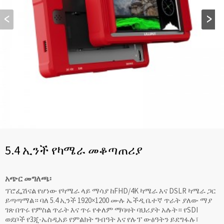
5.4 ኢንች የካሜራ መቆጣጠሪያ
አጭር መግለጫ፡
ፕሮፌሽናል የሆነው የካሜራ ላይ ማሳያ ከFHD/4K ካሜራ እና DSLR ካሜራ ጋር
ይጣጣማል። ባለ 5.4 ኢንች 1920×1200 ሙሉ ኤችዲ ቤተኛ ጥራት ያለው ማያ
ገጽ በጥሩ የምስል ጥራት እና ጥሩ የቀለም ማባዛት ባህሪያት አሉት። የSDI
ወደቦች የ3ጂ-ኤስዲአይ የምልክት ግብዓት እና የሉፕ ውፅዓትን ይደግፋሉ፣