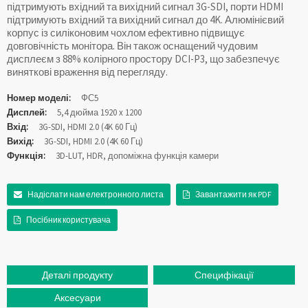
підтримують вхідний та вихідний сигнал 3G-SDI, порти HDMI
підтримують вхідний та вихідний сигнал до 4K. Алюмінієвий
корпус із силіконовим чохлом ефективно підвищує
довговічність монітора. Він також оснащений чудовим
дисплеєм з 88% колірного простору DCI-P3, що забезпечує
виняткові враження від перегляду.
Номер моделі:
ФС5
Дисплей:
5,4 дюйма 1920 x 1200
Вхід:
3G-SDI, HDMI 2.0 (4K 60 Гц)
Вихід:
3G-SDI, HDMI 2.0 (4K 60 Гц)
Функція:
3D-LUT, HDR, допоміжна функція камери
Надіслати нам електронного листа
Завантажити як PDF
Посібник користувача
Деталі продукту
Специфікації
Аксесуари