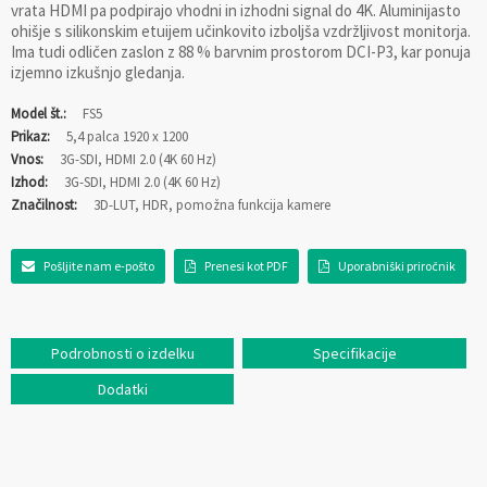
vrata HDMI pa podpirajo vhodni in izhodni signal do 4K. Aluminijasto
ohišje s silikonskim etuijem učinkovito izboljša vzdržljivost monitorja.
Ima tudi odličen zaslon z 88 % barvnim prostorom DCI-P3, kar ponuja
izjemno izkušnjo gledanja.
Model št.:
FS5
Prikaz:
5,4 palca 1920 x 1200
Vnos:
3G-SDI, HDMI 2.0 (4K 60 Hz)
Izhod:
3G-SDI, HDMI 2.0 (4K 60 Hz)
Značilnost:
3D-LUT, HDR, pomožna funkcija kamere
Pošljite nam e-pošto
Prenesi kot PDF
Uporabniški priročnik
Podrobnosti o izdelku
Specifikacije
Dodatki