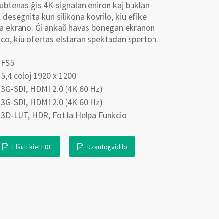
ubtenas ĝis 4K-signalan eniron kaj buklan
s desegnita kun silikona kovrilo, kiu efike
 la ekrano. Ĝi ankaŭ havas bonegan ekranon
o, kiu ofertas elstaran spektadan sperton.
FS5
5,4 coloj 1920 x 1200
3G-SDI, HDMI 2.0 (4K 60 Hz)
3G-SDI, HDMI 2.0 (4K 60 Hz)
3D-LUT, HDR, Fotila Helpa Funkcio
Elŝuti kiel PDF
Uzantogvidilo