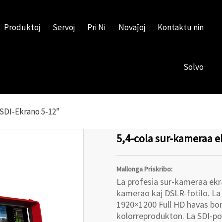
Produktoj
Servoj
Pri Ni
Novaĵoj
Kontaktu nin
Solvo
SDI-Ekrano 5-12″
5,4-cola sur-kameraa 
Mallonga Priskribo:
La profesia sur-kameraa ek
kamerao kaj DSLR-fotilo. La
1920×1200 Full HD havas bon
kolorreprodukton. La SDI-po