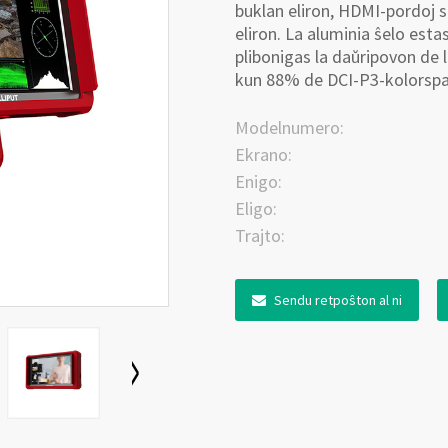
buklan eliron, HDMI-pordoj s
eliron. La aluminia ŝelo esta
plibonigas la daŭripovon de
kun 88% de DCI-P3-kolorspac
Modelnumero:
Ekrano:
Enigo:
Eligo:
Trajto:
Sendu retpoŝton al ni