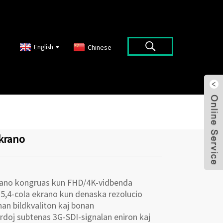
English
Chinese
ekrano
rano kongruas kun FHD/4K-vidbenda
 5,4-cola ekrano kun denaska rezolucio
an bildkvaliton kaj bonan
rdoj subtenas 3G-SDI-signalan eniron kaj