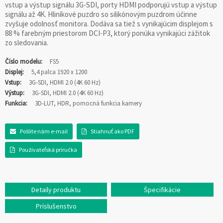
vstup a výstup signálu 3G-SDI, porty HDMI podporujú vstup a výstup
signálu až 4K. Hliníkové puzdro so silikónovým puzdrom účinne
zvyšuje odolnosť monitora. Dodáva sa tiež s vynikajúcim displejom s
88 % farebným priestorom DCI-P3, ktorý ponúka vynikajúci zážitok
zo sledovania.
Číslo modelu:
FS5
Displej:
5,4 palca 1920 x 1200
Vstup:
3G-SDI, HDMI 2.0 (4K 60 Hz)
Výstup:
3G-SDI, HDMI 2.0 (4K 60 Hz)
Funkcia:
3D-LUT, HDR, pomocná funkcia kamery
Pošlite nám e-mail
Stiahnuť ako PDF
Používateľská príručka
Detaily produktu
Špecifikácie
Príslušenstvo