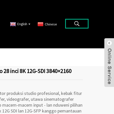
English
Chinese
o 28 inci 8K 12G-SDI 3840×2160
r produksi studio profesional, kebak fitur
afer, videografer, utawa sinematografer
ro macem-macem input - lan nduweni pilihan
ik 12G SDI lan 12G-SFP kanggo pemantauan