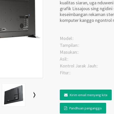
kualitas siaran, uga nduwen
grafik Lissajous sing ngid
keseimbangan rekaman ster
komputer kanggo ngontrol mo
Model::
Tampilan::
Masukan::
Asil::
Kontrol Jarak Jauh::
Fitur::
Kirim email menyang kita
Pandhuan panganggo