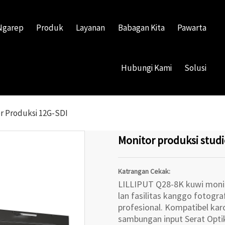
Ngarep
Produk
Layanan
Babagan Kita
Pawarta
Hubungi Kami
Solusi
r Produksi 12G-SDI
Monitor produksi studi
Katrangan Cekak:
LILLIPUT Q28-8K kuwi monito
lan fasilitas kanggo fotogr
profesional. Kompatibel ka
sambungan input Serat Opt