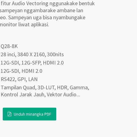
i fitur Audio Vectoring nggunakake bentuk
ini sampeyan nggambarake ambane lan
eo. Sampeyan uga bisa nyambungake
nitor liwat aplikasi.
Q28-8K
28 inci, 3840 X 2160, 300nits
12G-SDI, 12G-SFP, HDMI 2.0
12G-SDI, HDMI 2.0
RS422, GPI, LAN
Tampilan Quad, 3D-LUT, HDR, Gamma,
Kontrol Jarak Jauh, Vektor Audio...
Unduh minangka PDF