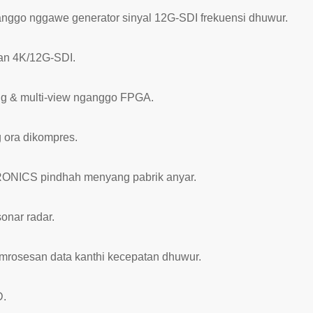
anggo nggawe generator sinyal 12G-SDI frekuensi dhuwur.
an 4K/12G-SDI.
ing & multi-view nganggo FPGA.
 ora dikompres.
ICS pindhah menyang pabrik anyar.
onar radar.
rosesan data kanthi kecepatan dhuwur.
D.