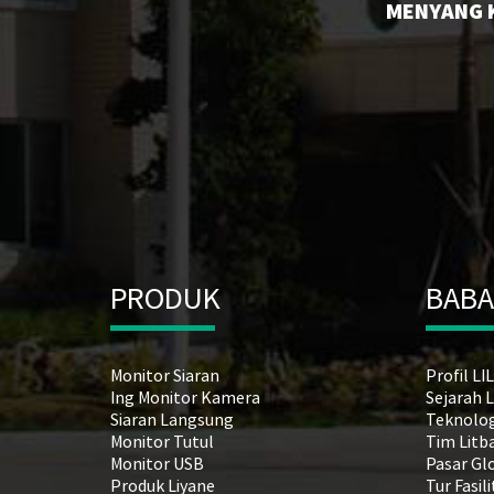
MENYANG K
PRODUK
BABA
Monitor Siaran
Profil L
Ing Monitor Kamera
Sejarah 
Siaran Langsung
Teknologi
Monitor Tutul
Tim Litb
Monitor USB
Pasar Gl
Produk Liyane
Tur Fasil