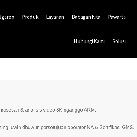
Ngarep
Produk
Layanan
Babagan Kita
Pawarta
Hubungi Kami
Solusi
mrosesan & analisis video 8K nganggo ARM.
 sing luwih dhuwur, persetujuan operator NA & Sertifikasi GMS.