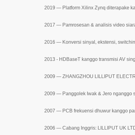
2019 — Platform Xilinx Zynq diterapake k
2017 — Pamrosesan & analisis video siar
2016 — Konversi sinyal, ekstensi, switch
2013 - HDBaseT kanggo transmisi AV sing
2009 — ZHANGZHOU LILLIPUT ELECTRON
2009 — Panggolek Iwak & Jero nganggo s
2007 — PCB frekuensi dhuwur kanggo pam
2006 — Cabang Inggris: LILLIPUT UK LT