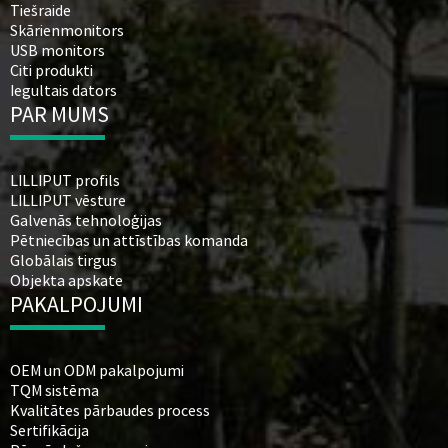
Tiešraide
Skārienmonitors
USB monitors
Citi produkti
Iegultais dators
PAR MUMS
LILLIPUT profils
LILLIPUT vēsture
Galvenās tehnoloģijas
Pētniecības un attīstības komanda
Globālais tirgus
Objekta apskate
PAKALPOJUMI
OEM un ODM pakalpojumi
TQM sistēma
Kvalitātes pārbaudes process
Sertifikācija