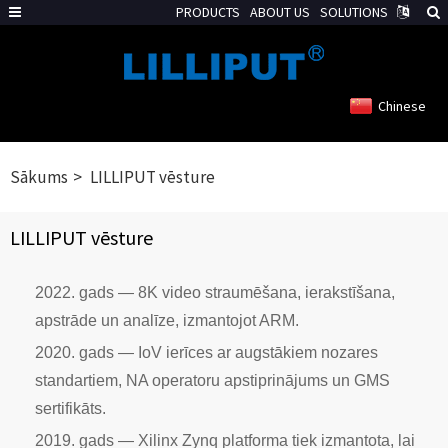
PRODUCTS
ABOUT US
SOLUTIONS
Chinese
Sākums
LILLIPUT vēsture
LILLIPUT vēsture
2022. gads — 8K video straumēšana, ierakstīšana,
apstrāde un analīze, izmantojot ARM.
2020. gads — IoV ierīces ar augstākiem nozares
standartiem, NA operatoru apstiprinājums un GMS
sertifikāts.
2019. gads — Xilinx Zynq platforma tiek izmantota, lai