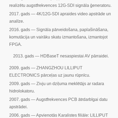
realizētu augstfrekvences 12G-SDI signāla ģeneratoru.
2017. gads — 4K/12G-SDI apraides video apstrāde un
analīze.
2016. gads — Signāla pārveidošana, paplašināšana,
komutācija un vairāku skatu izmantošana, izmantojot
FPGA.
2013. gads — HDBaseT nesaspiestai AV pārraidei.
2009. gads — ZHANGZHOU LILLIPUT
ELECTRONICS pārceļas uz jaunu rūpnīcu.
2009. gads — Zivju un dziļuma meklētājs ar radara
hidrolokatoru.
2007. gads — Augstfrekvences PCB ātrdarbīgai datu
apstrādei.
2006. gads — Apvienotās Karalistes filiāle: LILLIPUT