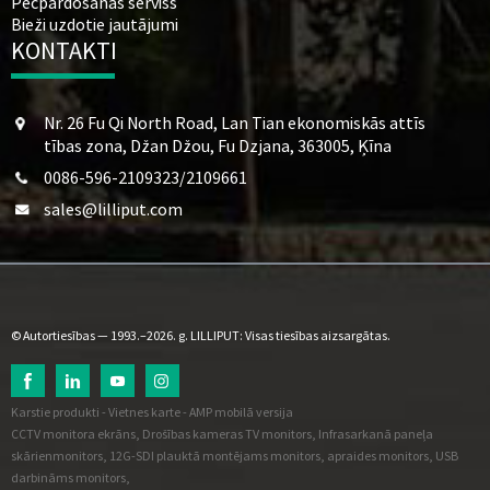
Pēcpārdošanas serviss
Bieži uzdotie jautājumi
KONTAKTI
Nr. 26 Fu Qi North Road, Lan Tian ekonomiskās attīs
tības zona, Džan Džou, Fu Dzjana, 363005, Ķīna
0086-596-2109323/2109661
sales@lilliput.com
© Autortiesības — 1993.–2026. g. LILLIPUT: Visas tiesības aizsargātas.
Karstie produkti
-
Vietnes karte
-
AMP mobilā versija
CCTV monitora ekrāns
,
Drošības kameras TV monitors
,
Infrasarkanā paneļa
skārienmonitors
,
12G-SDI plauktā montējams monitors
,
apraides monitors
,
USB
darbināms monitors
,