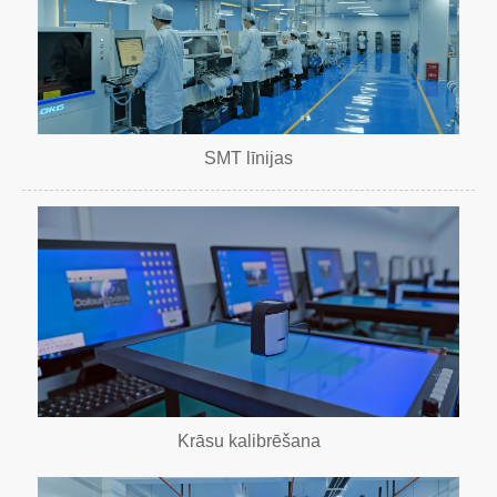
SMT līnijas
Krāsu kalibrēšana