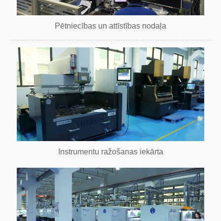
Pētniecības un attīstības nodaļa
Instrumentu ražošanas iekārta