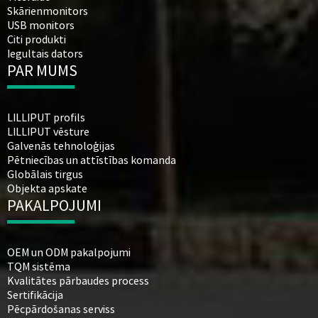
Skārienmonitors
USB monitors
Citi produkti
Iegultais dators
PAR MUMS
LILLIPUT profils
LILLIPUT vēsture
Galvenās tehnoloģijas
Pētniecības un attīstības komanda
Globālais tirgus
Objekta apskate
PAKALPOJUMI
OEM un ODM pakalpojumi
TQM sistēma
Kvalitātes pārbaudes process
Sertifikācija
Pēcpārdošanas serviss