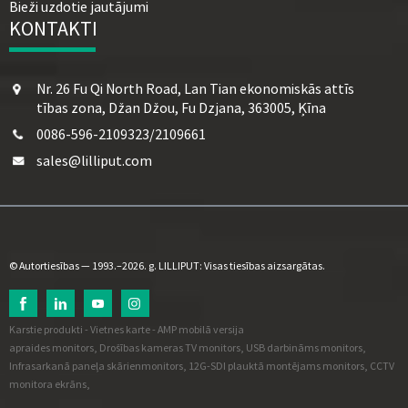
Bieži uzdotie jautājumi
KONTAKTI
Nr. 26 Fu Qi North Road, Lan Tian ekonomiskās attīs
tības zona, Džan Džou, Fu Dzjana, 363005, Ķīna
0086-596-2109323/2109661
sales@lilliput.com
© Autortiesības — 1993.–2026. g. LILLIPUT: Visas tiesības aizsargātas.
Karstie produkti
-
Vietnes karte
-
AMP mobilā versija
apraides monitors
,
Drošības kameras TV monitors
,
USB darbināms monitors
,
Infrasarkanā paneļa skārienmonitors
,
12G-SDI plauktā montējams monitors
,
CCTV
monitora ekrāns
,