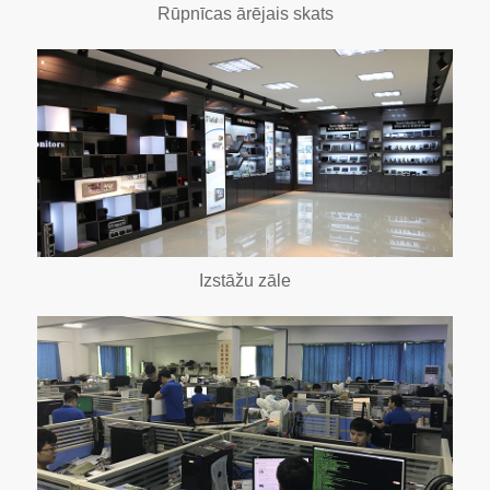
Rūpnīcas ārējais skats
Izstāžu zāle