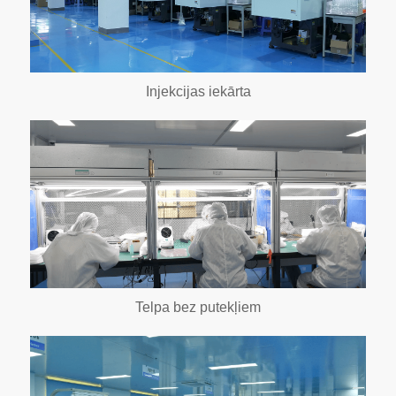
Injekcijas iekārta
Telpa bez putekļiem