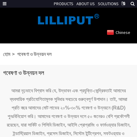
PRODUCTS
ABOUT US
SOLUTIONS
Chinese
হোম
গবেষণা ও উন্নয়ন দল
গবেষণা ও উন্নয়ন দল
আমরা দৃঢ়ভাবে বিশ্বাস করি যে, উদ্ভাবন এবং প্রযুক্তি-কেন্দ্রিকতাই আমাদের
ব্যবসায়িক প্রতিযোগিতামূলক সুবিধার সবচেয়ে গুরুত্বপূর্ণ উপাদান। তাই, আমরা
প্রতি বছর আমাদের মোট লাভের ২০%-৩০% গবেষণা ও উন্নয়নে (R&D)
পুনঃবিনিয়োগ করি। আমাদের গবেষণা ও উন্নয়ন দলে ৫০ জনেরও বেশি প্রকৌশলী
রয়েছেন, যারা সার্কিট ও পিসিবি ডিজাইন, আইসি প্রোগ্রামিং ও ফার্মওয়্যার ডিজাইন,
ইন্ডাস্ট্রিয়াল ডিজাইন, প্রসেস ডিজাইন, সিস্টেম ইন্টিগ্রেশন, সফটওয়্যার ও