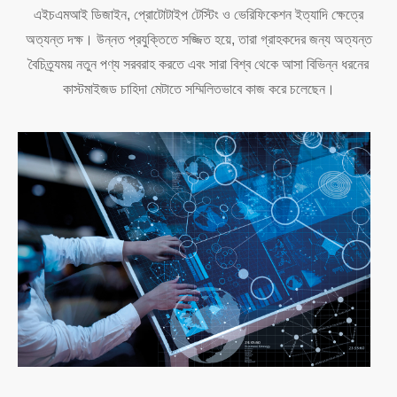
এইচএমআই ডিজাইন, প্রোটোটাইপ টেস্টিং ও ভেরিফিকেশন ইত্যাদি ক্ষেত্রে
অত্যন্ত দক্ষ। উন্নত প্রযুক্তিতে সজ্জিত হয়ে, তারা গ্রাহকদের জন্য অত্যন্ত
বৈচিত্র্যময় নতুন পণ্য সরবরাহ করতে এবং সারা বিশ্ব থেকে আসা বিভিন্ন ধরনের
কাস্টমাইজড চাহিদা মেটাতে সম্মিলিতভাবে কাজ করে চলেছেন।