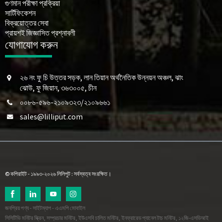
গুণমান পরীক্ষা প্রক্রিয়া
সার্টিফিকেশন
বিক্রয়োত্তর সেবা
প্রায়শই জিজ্ঞাসিত প্রশ্নাবলী
যোগাযোগ করুন
২৬ নং ফু চি উত্তর সড়ক, লান তিয়ান অর্থনৈতিক উন্নয়ন অঞ্চল, ঝাং
ঝোউ, ফু জিয়ান, ৩৬৩০০৫, চীন
০০৮৬-৫৯৬-২১০৯৩২৩/২১০৯৬৬১
sales@lilliput.com
© কপিরাইট - ১৯৯৩-২০২৬ লিলিপুট : সর্বস্বত্ব সংরক্ষিত।
জনপ্রিয় পণ্য
-
সাইটম্যাপ
-
এএমপি মোবাইল
সিসিটিভি মনিটর স্ক্রিন
,
সম্প্রচার মনিটর
,
ইউএসবি চালিত মনিটর
,
ইনফ্রারেড প্যানেল টাচ মনিটর
,
১২জি-এসডিআই