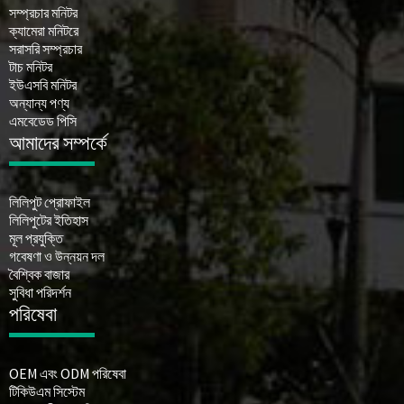
সম্প্রচার মনিটর
ক্যামেরা মনিটরে
সরাসরি সম্প্রচার
টাচ মনিটর
ইউএসবি মনিটর
অন্যান্য পণ্য
এমবেডেড পিসি
আমাদের সম্পর্কে
লিলিপুট প্রোফাইল
লিলিপুটের ইতিহাস
মূল প্রযুক্তি
গবেষণা ও উন্নয়ন দল
বৈশ্বিক বাজার
সুবিধা পরিদর্শন
পরিষেবা
OEM এবং ODM পরিষেবা
টিকিউএম সিস্টেম