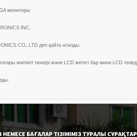
VGA мониторы
TRONICS INC.
ICS CO., LTD деп қайта аталды.
оғары жиілікті тюнері және LCD жетегі бар мини LCD телед
лды.
З НЕМЕСЕ БАҒАЛАР ТІЗІМІМІЗ ТУРАЛЫ СҰРАҚТА