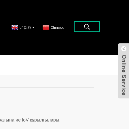
English
Chinese
атына ие IoV құрылғылары.