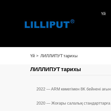
Үй
Үй
ЛИЛЛИПУТ тарихы
ЛИЛЛИПУТ тарихы
2022 — ARM көмегімен 8K бейнені ағынм
2020 — Жоғары салалық стандарттарға