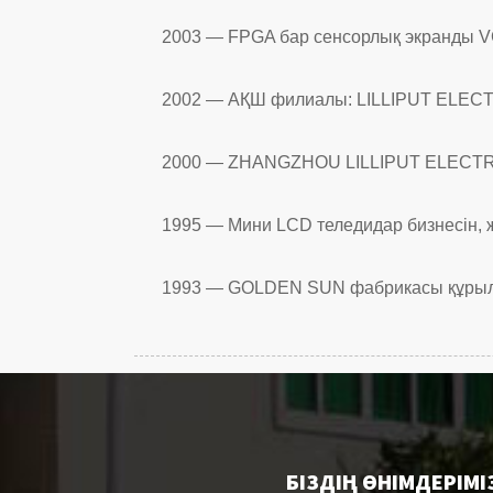
2003 — FPGA бар сенсорлық экранды 
2002 — АҚШ филиалы: LILLIPUT ELEC
2000 — ZHANGZHOU LILLIPUT ELECTRON
1995 — Мини LCD теледидар бизнесін, ж
1993 — GOLDEN SUN фабрикасы құры
БІЗДІҢ ӨНІМДЕРІМІ