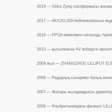
2019 — Xilinx Zynq платформасы жоғары
2017 — 4K/12G-SDI бейнежазбасын өңде
2016 — FPGA көмегімен сигналды түрленд
2013 — қысылмаған AV жіберуге арнал
2009 жыл — ZHANGZHOU LILLIPUT ELE
2009 — Радарлық сонармен балық және 
2007 — Жоғары жылдамдықты деректерді
2006 — Ұлыбританиядағы филиал: LILL