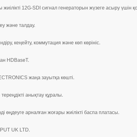
 жиілікті 12G-SDI сигнал генераторын жүзеге асыру үшін 
у және талдау.
іру, кеңейту, коммутация және көп көрініс.
ған HDBaseT.
CTRONICS жаңа зауытқа көшті.
тереңдікті анықтау құралы.
 өңдеуге арналған жоғары жиілікті баспа платасы.
IPUT UK LTD.