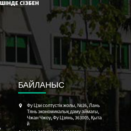
ШІНДЕ СІЗБЕН
БАЙЛАНЫС
Фу Цзи солтүстік жолы, №26, Лань
Тянь экономикалық даму аймағы,
Чжан Чжоу, Фу Цзянь, 363005, Қыта
й
у