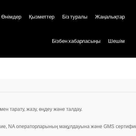
Өнімдер
Қызметтер
Біз туралы
Жаңалықтар
Бізбен хабарласыңы
Шешім
ен тарату, жазу, өңдеу және талдау.
 ие, NA операторларының мақұлдауына және GMS сертифик