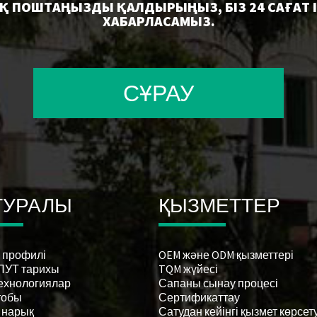
 ПОШТАҢЫЗДЫ ҚАЛДЫРЫҢЫЗ, БІЗ 24 САҒАТ І
ХАБАРЛАСАМЫЗ.
СҰРАУ
 ТУРАЛЫ
ҚЫЗМЕТТЕР
T профилі
OEM және ODM қызметтері
УТ тарихы
TQM жүйесі
технологиялар
Сапаны сынау процесі
тобы
Сертификаттау
 нарық
Сатудан кейінгі қызмет көрсет