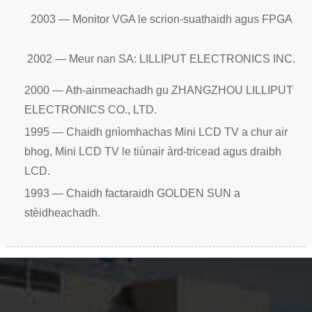
2003 — Monitor VGA le scrion-suathaidh agus FPGA
2002 — Meur nan SA: LILLIPUT ELECTRONICS INC.
2000 — Ath-ainmeachadh gu ZHANGZHOU LILLIPUT
ELECTRONICS CO., LTD.
1995 — Chaidh gnìomhachas Mini LCD TV a chur air
bhog, Mini LCD TV le tiùnair àrd-tricead agus draibh
LCD.
1993 — Chaidh factaraidh GOLDEN SUN a
stèidheachadh.