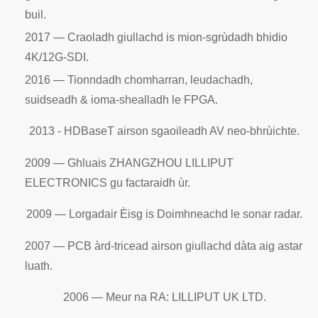
buil.
2017 — Craoladh giullachd is mion-sgrùdadh bhidio
4K/12G-SDI.
2016 — Tionndadh chomharran, leudachadh,
suidseadh & ioma-shealladh le FPGA.
2013 - HDBaseT airson sgaoileadh AV neo-bhrùichte.
2009 — Ghluais ZHANGZHOU LILLIPUT
ELECTRONICS gu factaraidh ùr.
2009 — Lorgadair Èisg is Doimhneachd le sonar radar.
2007 — PCB àrd-tricead airson giullachd dàta aig astar
luath.
2006 — Meur na RA: LILLIPUT UK LTD.