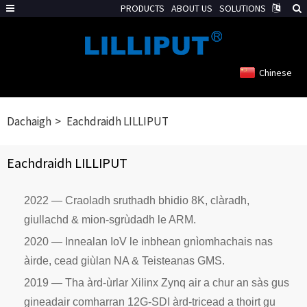
PRODUCTS
ABOUT US
SOLUTIONS
Chinese
Dachaigh
Eachdraidh LILLIPUT
Eachdraidh LILLIPUT
2022 — Craoladh sruthadh bhidio 8K, clàradh,
giullachd & mion-sgrùdadh le ARM.
2020 — Innealan IoV le inbhean gnìomhachais nas
àirde, cead giùlan NA & Teisteanas GMS.
2019 — Tha àrd-ùrlar Xilinx Zynq air a chur an sàs gus
gineadair comharran 12G-SDI àrd-tricead a thoirt gu