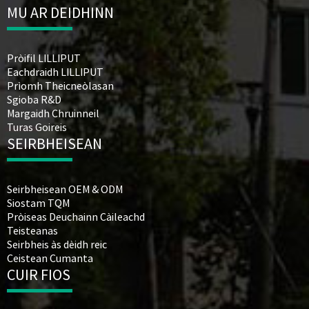
MU AR DEIDHINN
Pròifil LILLIPUT
Eachdraidh LILLIPUT
Prìomh Theicneòlasan
Sgioba R&D
Margaidh Chruinneil
Turas Goireis
SEIRBHEISEAN
Seirbheisean OEM & ODM
Siostam TQM
Pròiseas Deuchainn Càileachd
Teisteanas
Seirbheis às dèidh reic
Ceistean Cumanta
CUIR FIOS