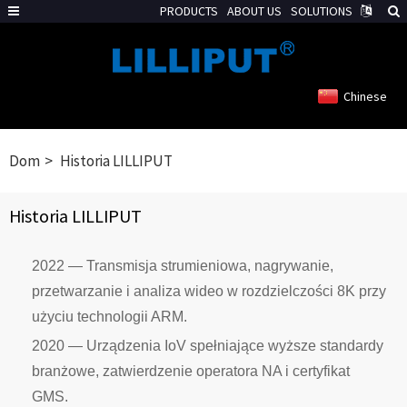
PRODUCTS
ABOUT US
SOLUTIONS
Chinese
Dom
Historia LILLIPUT
Historia LILLIPUT
2022 — Transmisja strumieniowa, nagrywanie,
przetwarzanie i analiza wideo w rozdzielczości 8K przy
użyciu technologii ARM.
2020 — Urządzenia IoV spełniające wyższe standardy
branżowe, zatwierdzenie operatora NA i certyfikat
GMS.