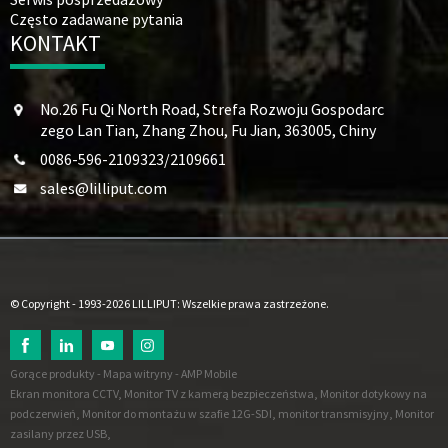
Często zadawane pytania
KONTAKT
No.26 Fu Qi North Road, Strefa Rozwoju Gospodarc
zego Lan Tian, ​​Zhang Zhou, Fu Jian, 363005, Chiny
0086-596-2109323/2109661
sales@lilliput.com
© Copyright - 1993-2026 LILLIPUT: Wszelkie prawa zastrzeżone.
Gorące produkty
-
Mapa witryny
-
AMP Mobile
Ekran monitora CCTV
,
Monitor TV z kamerą bezpieczeństwa
,
Monitor dotykowy na
podczerwień
,
Monitor do montażu w szafie 12G-SDI
,
monitor transmisyjny
,
Monitor
zasilany przez USB
,