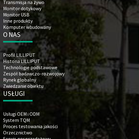
Transmisja na żywo
Monitor dotykowy
Monitor USB
Inne produkty
Komputer wbudowany
O NAS
Profil LILLIPUT
Historia LILLIPUT
Technologie podstawowe
Zespół badawczo-rozwojowy
Rynek globalny
Zwiedzanie obiektu
USŁUGI
Usługi OEM i ODM
System TQM
Proces testowania jakości
Orzecznictwo
Serwis posprzedażowy