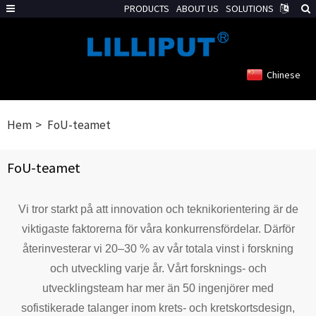
PRODUCTS
ABOUT US
SOLUTIONS
Chinese
Hem
FoU-teamet
FoU-teamet
Vi tror starkt på att innovation och teknikorientering är de
viktigaste faktorerna för våra konkurrensfördelar. Därför
återinvesterar vi 20–30 % av vår totala vinst i forskning
och utveckling varje år. Vårt forsknings- och
utvecklingsteam har mer än 50 ingenjörer med
sofistikerade talanger inom krets- och kretskortsdesign,