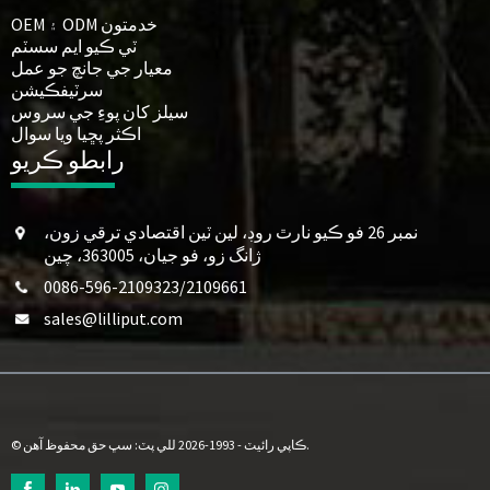
OEM ۽ ODM خدمتون
ٽي ڪيو ايم سسٽم
معيار جي جانچ جو عمل
سرٽيفڪيشن
سيلز کان پوءِ جي سروس
اڪثر پڇيا ويا سوال
رابطو ڪريو
نمبر 26 فو ڪيو نارٿ روڊ، لين ٽين اقتصادي ترقي زون،
ژانگ زو، فو جيان، 363005، چين
0086-596-2109323/2109661
sales@lilliput.com
© ڪاپي رائيٽ - 1993-2026 للي پٽ: سڀ حق محفوظ آهن.