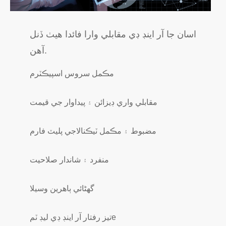
اسان جا آر اينڊ ڊي مقابلي وارا فائدا هيٺ ڏنل
آهن.
مڪمل سروس اسپيڪٽرم
مقابلي واري ڊيزائن ۽ پيداوار جي قيمت
مضبوط ۽ مڪمل ٽيڪنالاجي پليٽ فارم
منفرد ۽ شاندار صلاحيت
گهڻائي ٻاهرين وسيلا
e
تيز رفتار آر اينڊ ڊي ليڊ ٽم