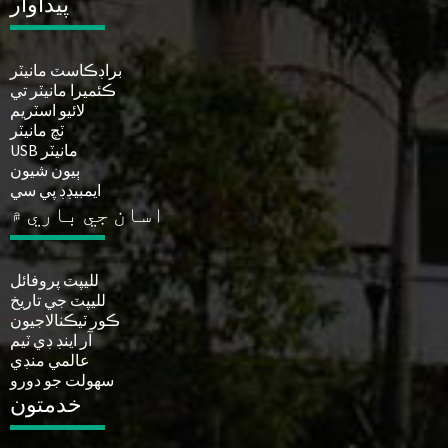
پيداوار
براڊڪاسٽ مانيٽر
ڪئميرا مانيٽر تي
لائيو اسٽريم
ٽچ مانيٽر
USB مانيٽر
ٻيون شيون
ايمبيڊڊ پي سي
اسان جي باري ۾
لليپٽ پروفائل
لليپٽ جي تاريخ
ڪور ٽيڪنالاجيون
آر اينڊ ڊي ٽيم
عالمي منڊي
سهولت جو دورو
خدمتون