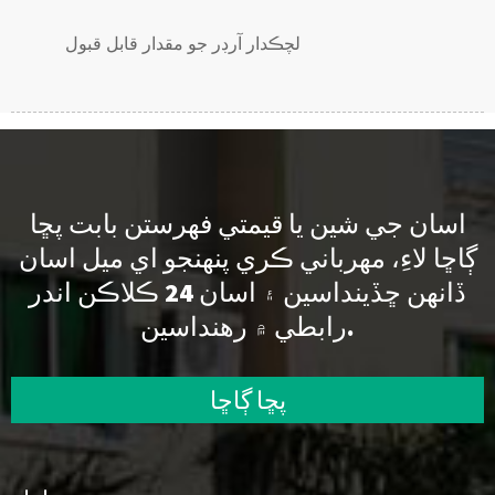
لچڪدار آرڊر جو مقدار قابل قبول
اسان جي شين يا قيمتي فهرستن بابت پڇا
ڳاڇا لاءِ، مهرباني ڪري پنهنجو اي ميل اسان
ڏانهن ڇڏينداسين ۽ اسان 24 ڪلاڪن اندر
رابطي ۾ رهنداسين.
پڇا ڳاڇا