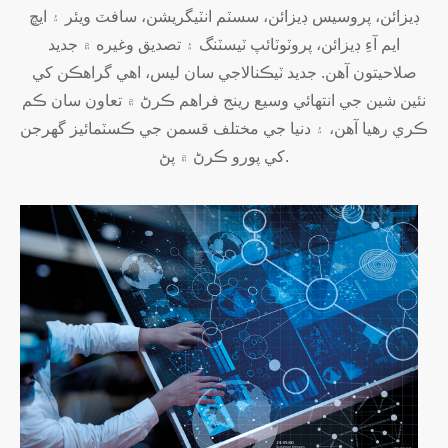
ڊيزائن، پروسيس ڊيزائن، سسٽم انٽيگريشن، سافٽ ويئر ۽ ايڇ
ايم آءِ ڊيزائن، پروٽوٽائپ ٽيسٽنگ ۽ تصديق وغيره ۾ جديد
صلاحيتون آهن. جديد ٽيڪنالاجي سان ليس، اهي گراهڪن کي
نئين شين جي انتهائي وسيع رينج فراهم ڪرڻ ۾ تعاون سان ڪم
ڪري رهيا آهن، ۽ دنيا جي مختلف قسمن جي ڪسٽمائيز گهرجن
کي پورو ڪرڻ ۾ پڻ.