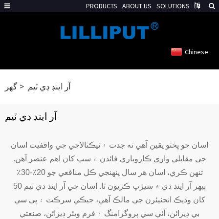
PRODUCTS
ABOUT US
SOLUTIONS
Chinese
آر اينڊ ڊي ٽيم
گھر
آر اينڊ ڊي ٽيم
اسان جو پختو يقين آهي ته جدت ۽ ٽيڪنالاجي جي واقفيت اسان
جي مقابلي واري ڪاروباري فائدن ۾ سڀ کان اهم عنصر آهن.
تنهن ڪري، اسان هر سال پنهنجي ڪل منافعي جو 20٪-30٪
ٻيهر آر اينڊ ڊي ۾ سيڙپ ڪريون ٿا. اسان جي آر اينڊ ڊي ٽيم 50
کان وڌيڪ انجنيئرن جي مالڪ آهي، جيڪي سرڪٽ ۽ پي سي
بي ڊيزائن، آئي سي پروگرامنگ ۽ فرم ويئر ڊيزائن، صنعتي