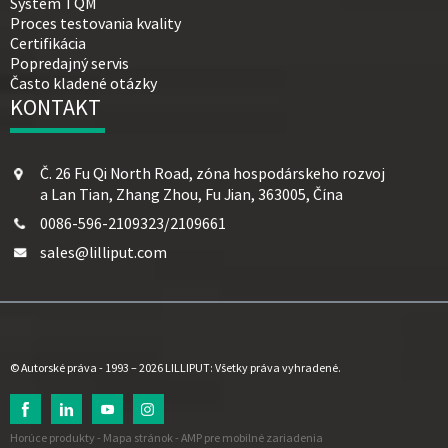
Systém TQM
Proces testovania kvality
Certifikácia
Popredajný servis
Často kladené otázky
KONTAKT
Č. 26 Fu Qi North Road, zóna hospodárskeho rozvoj
a Lan Tian, ​​Zhang Zhou, Fu Jian, 363005, Čína
0086-596-2109323/2109661
sales@lilliput.com
© Autorské práva - 1993 – 2026 LILLIPUT: Všetky práva vyhradené.
Horúce produkty
-
Mapa stránok
-
AMP pre mobilné zariadenia