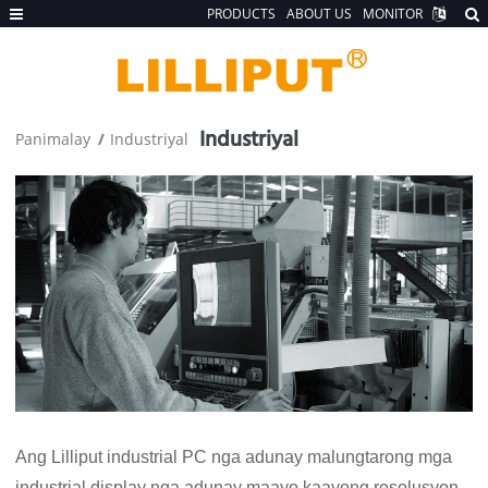
PRODUCTS
ABOUT US
MONITOR
Industriyal
Panimalay
Industriyal
Ang Lilliput industrial PC nga adunay malungtarong mga
industrial display nga adunay maayo kaayong resolusyon