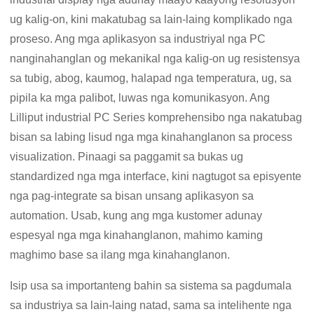
ug kalig-on, kini makatubag sa lain-laing komplikado nga
proseso. Ang mga aplikasyon sa industriyal nga PC
nanginahanglan og mekanikal nga kalig-on ug resistensya
sa tubig, abog, kaumog, halapad nga temperatura, ug, sa
pipila ka mga palibot, luwas nga komunikasyon. Ang
Lilliput industrial PC Series komprehensibo nga nakatubag
bisan sa labing lisud nga mga kinahanglanon sa process
visualization. Pinaagi sa paggamit sa bukas ug
standardized nga mga interface, kini nagtugot sa episyente
nga pag-integrate sa bisan unsang aplikasyon sa
automation. Usab, kung ang mga kustomer adunay
espesyal nga mga kinahanglanon, mahimo kaming
maghimo base sa ilang mga kinahanglanon.
Isip usa sa importanteng bahin sa sistema sa pagdumala
sa industriya sa lain-laing natad, sama sa intelihente nga