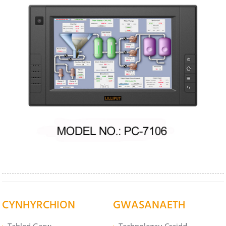
CYNHYRCHION
GWASANAETH
Tabled Garw
Technolegau Craidd