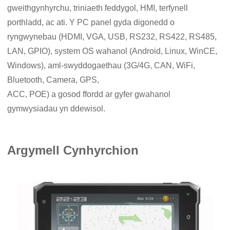
gweithgynhyrchu, triniaeth feddygol, HMI, terfynell
porthladd, ac ati. Y PC panel gyda digonedd o
ryngwynebau (HDMI, VGA, USB, RS232, RS422, RS485,
LAN, GPIO), system OS wahanol (Android, Linux, WinCE,
Windows), aml-swyddogaethau (3G/4G, CAN, WiFi,
Bluetooth, Camera, GPS,
ACC, POE) a gosod ffordd ar gyfer gwahanol
gymwysiadau yn ddewisol.
Argymell Cynhyrchion