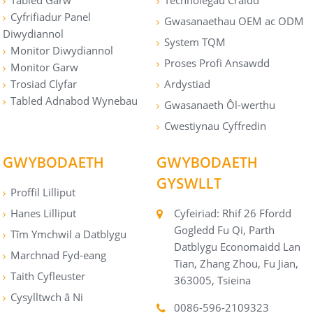
Cyfrifiadur Panel
Gwasanaethau OEM ac ODM
Diwydiannol
System TQM
Monitor Diwydiannol
Proses Profi Ansawdd
Monitor Garw
Trosiad Clyfar
Ardystiad
Tabled Adnabod Wynebau
Gwasanaeth Ôl-werthu
Cwestiynau Cyffredin
GWYBODAETH
GWYBODAETH
GYSWLLT
Proffil Lilliput
Hanes Lilliput
Cyfeiriad: Rhif 26 Ffordd
Gogledd Fu Qi, Parth
Tîm Ymchwil a Datblygu
Datblygu Economaidd Lan
Marchnad Fyd-eang
Tian, ​​Zhang Zhou, Fu Jian,
Taith Cyfleuster
363005, Tsieina
Cysylltwch â Ni
0086-596-2109323