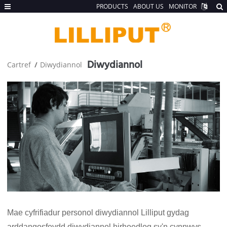
PRODUCTS
ABOUT US
MONITOR
Diwydiannol
Cartref
Diwydiannol
Mae cyfrifiadur personol diwydiannol Lilliput gydag
arddangosfeydd diwydiannol hirhoedlog sy'n cynnwys