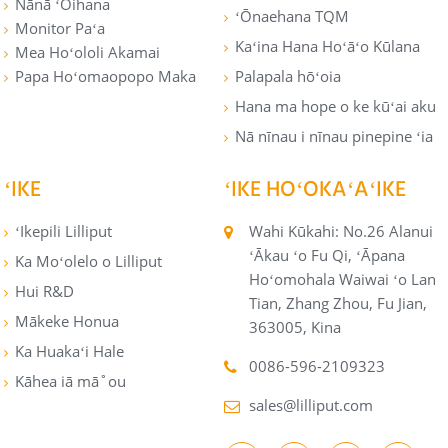
Nānā ʻOihana
ʻŌnaehana TQM
Monitor Paʻa
Kaʻina Hana Hoʻāʻo Kūlana
Mea Hoʻololi Akamai
Papa Hoʻomaopopo Maka
Palapala hōʻoia
Hana ma hope o ke kūʻai aku
Nā nīnau i nīnau pinepine ʻia
ʻIKE
ʻIKE HOʻOKAʻAʻIKE
ʻIkepili Lilliput
Wahi Kūkahi: No.26 Alanui
ʻĀkau ʻo Fu Qi, ʻĀpana
Ka Moʻolelo o Lilliput
Hoʻomohala Waiwai ʻo Lan
Hui R&D
Tian, ​​Zhang Zhou, Fu Jian,
Mākeke Honua
363005, Kina
Ka Huakaʻi Hale
0086-596-2109323
Kāhea iā mā˚ou
sales@lilliput.com