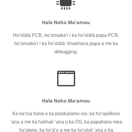
Hale Noho Maʻamau
Hoʻolālā PCB, hoʻomaikaʻi i ka hoʻolālā papa PCB,
hoʻomaikaʻi i ka hoʻolālā ʻōnaehana papa a me ka
debugging.
Hale Noho Maʻamau
Ke kaʻina hana o ka polokalamu noi, ka hoʻopilikino
ʻana a me ka halihali ʻana o ka OS, ka papahana mea
hoʻokele, ka hoʻāʻo a me ka hoʻololi ʻana o ka