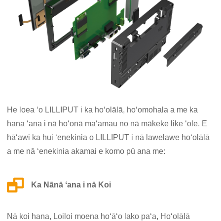
He loea ʻo LILLIPUT i ka hoʻolālā, hoʻomohala a me ka
hana ʻana i nā hoʻonā maʻamau no nā mākeke like ʻole. E
hāʻawi ka hui ʻenekinia o LILLIPUT i nā lawelawe hoʻolālā
a me nā ʻenekinia akamai e komo pū ana me:
Ka Nānā ʻana i nā Koi
Nā koi hana, Loiloi moena hoʻāʻo lako paʻa, Hoʻolālā