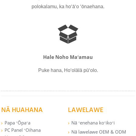
polokalamu, ka hoʻāʻo ʻōnaehana.
Hale Noho Maʻamau
Puke hana, Hoʻolālā pūʻolo.
NĀ HUAHANA
LAWELAWE
Papa ʻŌpaʻa
Nā ʻenehana koʻikoʻi
PC Panel ʻOihana
Nā lawelawe OEM & ODM