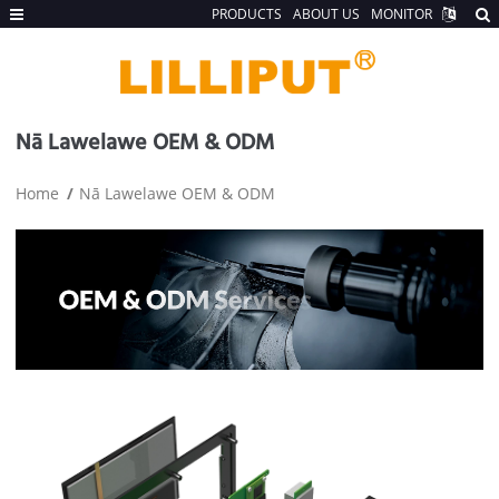
PRODUCTS
ABOUT US
MONITOR
Nā Lawelawe OEM & ODM
Home
Nā Lawelawe OEM & ODM