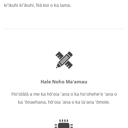
kiʻikuhi kiʻikuhi, Nā koi o ka lama.
Hale Noho Maʻamau
Hoʻolālā a me ka hōʻoia ʻana o ka hoʻoheheʻe ʻana o
ka ʻōnaehana, hōʻoia ʻana o ka laʻana ʻōmole.