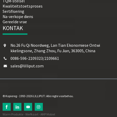
TQM-stelsel
Kwaliteitstoetsproses
Sertifisering
Na-verkope diens
Gereelde vrae
KONTAK
No.26 Fu Qi Noordweg, Lan Tian Ekonomiese Ontwi
kkelingsone, Zhang Zhou, Fu Jian, 363005, China
0086-596-2109323/2109661
sales@lilliput.com
© Kopiereg - 1993-2026 LILLIPUT: Alle regte voorbehou.
Warm Produkte
-
Werfkaart
-
AMP Mobiel