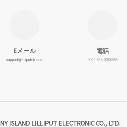
Eメール
電話
support@lilliputuk.com
0044-845-0068868
LAND LILLIPUT ELECTRONIC CO., LTD.