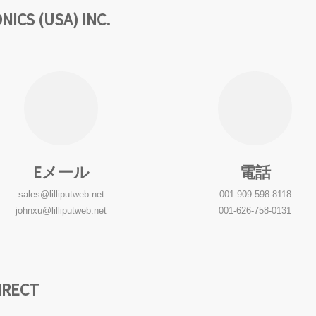
CS (USA) INC.
Eメール
電話
sales@lilliputweb.net
001-909-598-8118
johnxu@lilliputweb.net
001-626-758-0131
RECT