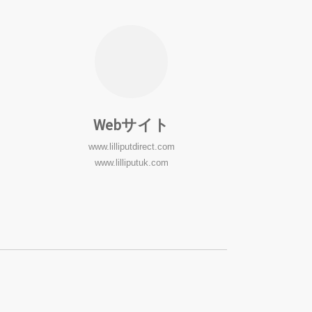
Webサイト
www.lilliputdirect.com
www.lilliputuk.com