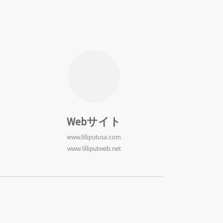
Webサイト
www.lilliputusa.com
www.lilliputweb.net