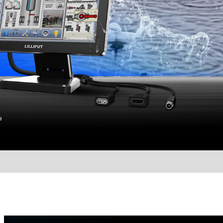
Vysílací monitory: Kritický pohled r