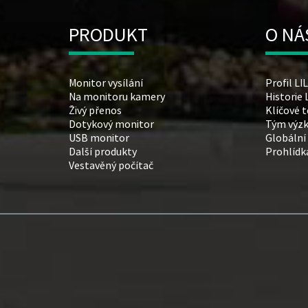
PRODUKT
O NÁ
Monitor vysílání
Profil L
Na monitoru kamery
Historie
Živý přenos
Klíčové 
Dotykový monitor
Tým výzk
USB monitor
Globální
Další produkty
Prohlídk
Vestavěný počítač