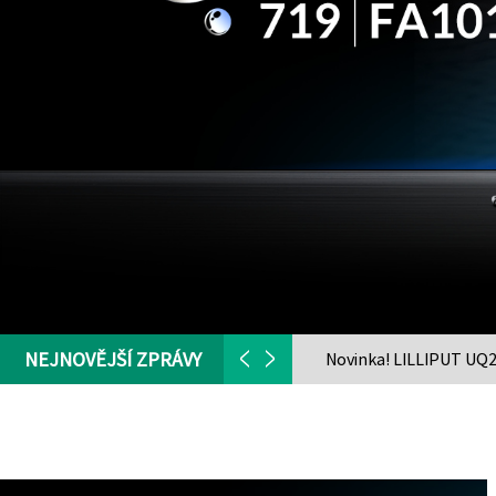
NEJNOVĚJŠÍ ZPRÁVY
jasem
Výhody SDI ve vysílání