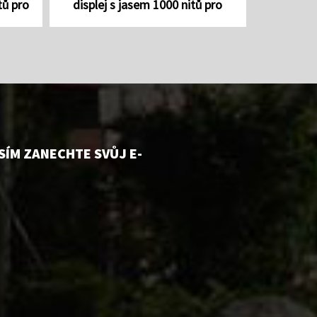
tů pro
displej s jasem 1000 nitů pro
přenos 
průmysl...
ÍM ZANECHTE SVŮJ E-