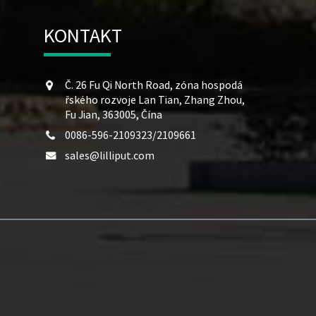
KONTAKT
Č. 26 Fu Qi North Road, zóna hospodá
řského rozvoje Lan Tian, ​​Zhang Zhou,
Fu Jian, 363005, Čína
0086-596-2109323/2109661
sales@lilliput.com