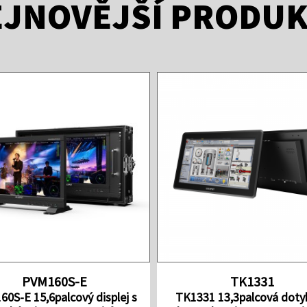
JNOVĚJŠÍ PRODU
PVM160S-E
TK1331
0S-E 15,6palcový displej s
TK1331 13,3palcová doty