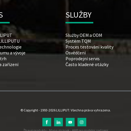
S
SLUŽBY
ILLIPUT
Služby OEM a ODM
 LILLIPUTU
Systém TQM
technologie
Proces testování kvality
umu a vývoje
Osvědčení
 trh
Poprodejní servis
a zařízení
Často kladené otázky
© Copyright - 1993-2026 LILLIPUT: Všechna práva vyhrazena.
Žhavé produkty
-
Mapa stránek
-
AMP pro mobilní zařízení