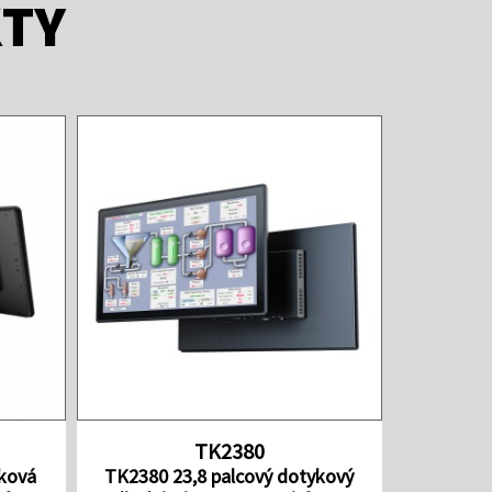
KTY
TK2380
ková
TK2380 23,8 palcový dotykový
27palc