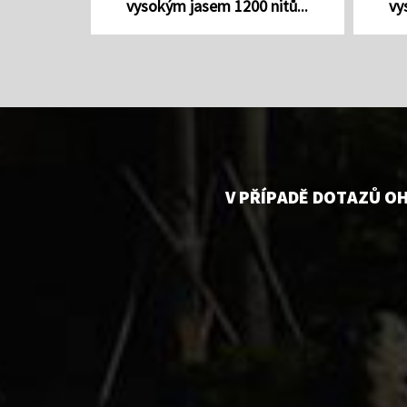
vysokým jasem 1200 nitů...
vy
V PŘÍPADĚ DOTAZŮ O