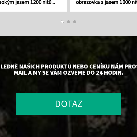
sokým jasem 1200 nitů...
obrazovka s jasem 1000 ni
průmysl...
HLEDNĚ NAŠICH PRODUKTŮ NEBO CENÍKU NÁM PROS
MAIL A MY SE VÁM OZVEME DO 24 HODIN.
DOTAZ