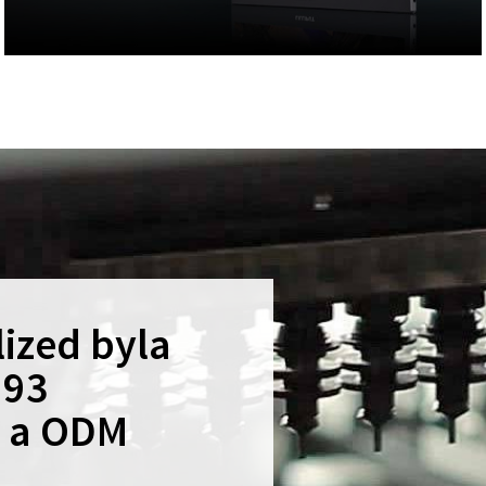
ized byla
993
M a ODM