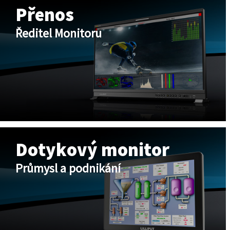
Přenos
Ředitel Monitoru
Dotykový monitor
Průmysl a podnikání