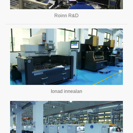
Roinn R&D
Ionad innealan