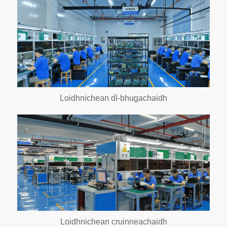
Loidhnichean dì-bhugachaidh
Loidhnichean cruinneachaidh