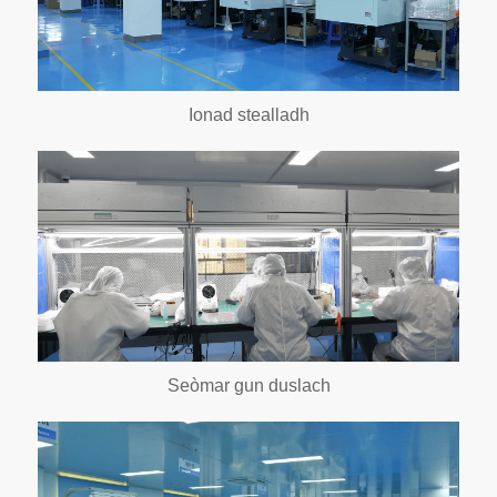
Ionad stealladh
Seòmar gun duslach