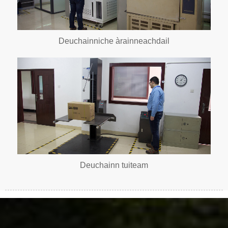
Deuchainniche àrainneachdail
Deuchainn tuiteam