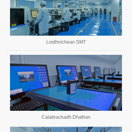
Loidhnichean SMT
Calabrachadh Dhathan