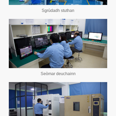
Sgrùdadh stuthan
Seòmar deuchainn