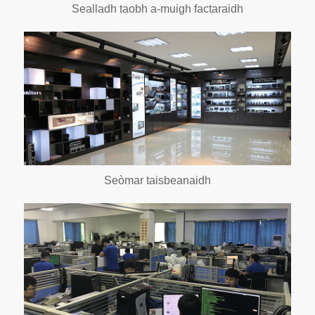
Sealladh taobh a-muigh factaraidh
Seòmar taisbeanaidh