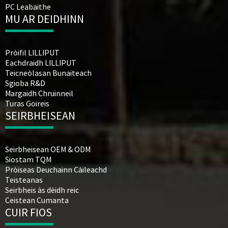
PC Leabaithe
MU AR DEIDHINN
Pròifil LILLIPUT
Eachdraidh LILLIPUT
Teicneòlasan Bunaiteach
Sgioba R&D
Margaidh Chruinneil
Turas Goireis
SEIRBHEISEAN
Seirbheisean OEM & ODM
Siostam TQM
Pròiseas Deuchainn Càileachd
Teisteanas
Seirbheis às dèidh reic
Ceistean Cumanta
CUIR FIOS