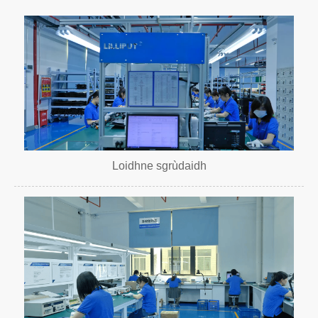
Loidhne sgrùdaidh