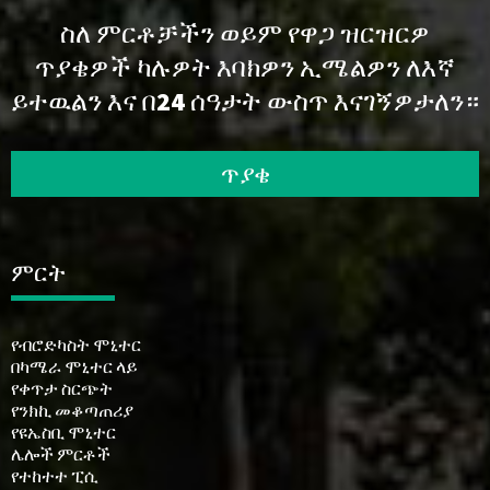
ስለ ምርቶቻችን ወይም የዋጋ ዝርዝርዎ
ጥያቄዎች ካሉዎት እባክዎን ኢሜልዎን ለእኛ
ይተዉልን እና በ24 ሰዓታት ውስጥ እናገኝዎታለን።
ጥያቄ
ምርት
የብሮድካስት ሞኒተር
በካሜራ ሞኒተር ላይ
የቀጥታ ስርጭት
የንክኪ መቆጣጠሪያ
የዩኤስቢ ሞኒተር
ሌሎች ምርቶች
የተከተተ ፒሲ