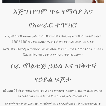
እጅግ በጣም ጥሩ የማሳያ እና
የአሠራር ተሞክሮ
7 ኢንች 1000 ኒት ብሩህነት ፓነል ከ800×480 ኤችዲ ጥራት፣ 800፡1 ከፍተኛ ንፅፅር፣
120° / 140° ሰፊ የመመልከቻ ማዕዘኖች ጋር ያቀርባል፣ ይህም ሙሉ ነው
የላሚኔሽን ቴክኖሎጂ እያንዳንዱን ዝርዝር በከፍተኛ የእይታ ጥራት ለማስተላለፍ ይረዳል።
Capacitive ንክኪ የተሻለ የአሠራር ተሞክሮ አለው።
ሰፊ የቮልቴጅ ኃይል እና ዝቅተኛ
የኃይል ፍጆታ
ከ7 እስከ 24 ቮልት የኃይል አቅርቦት ቮልቴጅን የሚደግፉ አብሮገነብ ከፍተኛ ደረጃ ያላቸው
ክፍሎች፣ በብዙ ቦታዎች ጥቅም ላይ እንዲውሉ ያስችላቸዋል።
በማንኛውም ሁኔታ እጅግ በጣም ዝቅተኛ በሆነ የኤሌክትሪክ ፍሰት ደህንነቱ በተጠበቀ