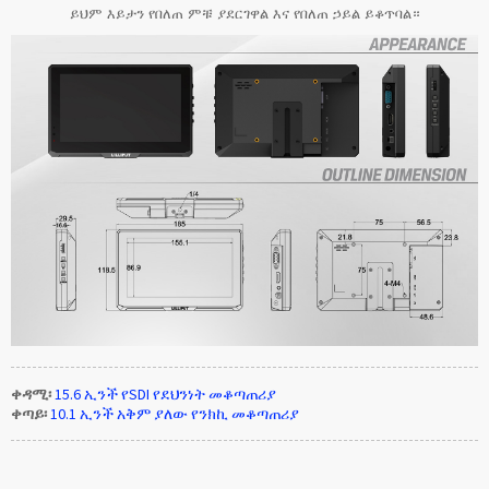
ይህም እይታን የበለጠ ምቹ ያደርገዋል እና የበለጠ ኃይል ይቆጥባል።
ቀዳሚ፡
15.6 ኢንች የSDI የደህንነት መቆጣጠሪያ
ቀጣይ፡
10.1 ኢንች አቅም ያለው የንክኪ መቆጣጠሪያ