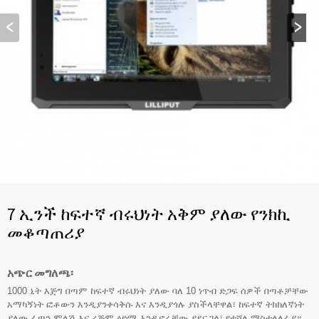
7 ኢንች ከፍተኛ ብሩህነት አቅም ያለው የንክኪ
መቆጣጠሪያ
አጭር መግለጫ፡
1000 ኒት እጅግ በጣም ከፍተኛ ብሩህነት ያለው ባለ 10 ነጥብ ድጋፍ ሰዎች በጣቶቻቸው
አማካኝነት ፎቶውን እንዲያንቀሳቅሱ እና እንዲያጎሉ ያስችላቸዋል፣ ከፍተኛ ትክክለኛነት
ያለው ፈጣን ምላሽ እና ረጅም ዕድሜ እንዲኖራቸው ያደርጋል፣ የተሻለ ማስተላለፊያ።