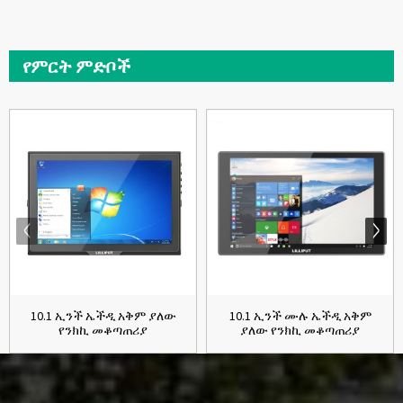
የምርት ምድቦች
10.1 ኢንች ኤችዲ አቅም ያለው
10.1 ኢንች ሙሉ ኤችዲ አቅም
የንክኪ መቆጣጠሪያ
ያለው የንክኪ መቆጣጠሪያ