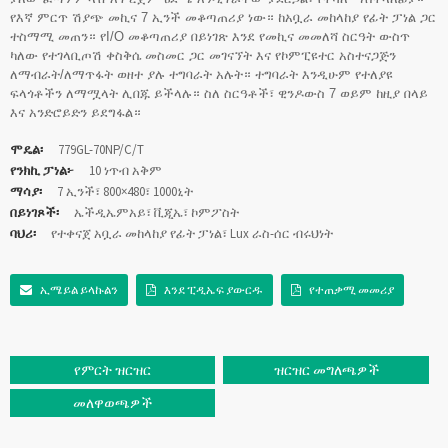
የእኛ ምርጥ ሽያጭ መኪና 7 ኢንች መቆጣጠሪያ ነው። ከአቧራ መከላከያ የፊት ፓነል ጋር
ተስማሚ መጠን። የI/O መቆጣጠሪያ በይነገጽ እንደ የመኪና መመለሻ ስርዓት ውስጥ
ካለው የተገላቢጦሽ ቀስቅሴ መስመር ጋር መገናኘት እና የኮምፒዩተር አስተናጋጅን
ለማብራት/ለማጥፋት ወዘተ ያሉ ተግባራት አሉት። ተግባራት እንዲሁም የተለያዩ
ፍላጎቶችን ለማሟላት ሊበጁ ይችላሉ። ስለ ስርዓቶች፣ ዊንዶውስ 7 ወይም ከዚያ በላይ
እና አንድሮይድን ይደግፋል።
ሞዴል፡
779GL-70NP/C/T
የንክኪ ፓነል፦
10 ነጥብ አቅም
ማሳያ፡
7 ኢንች፣ 800×480፣ 1000ኒት
በይነገጾች፡
ኤችዲኤምአይ፣ ቪጂኤ፣ ኮምፖስት
ባህሪ፡
የተቀናጀ አቧራ መከላከያ የፊት ፓነል፣ Lux ራስ-ሰር ብሩህነት
ኢሜይል ይላኩልን
እንደ ፒዲኤፍ ያውርዱ
የተጠቃሚ መመሪያ
የምርት ዝርዝር
ዝርዝር መግለጫዎች
መለዋወጫዎች