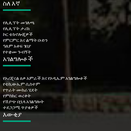
ስለ እኛ
የሊሊፕት መገለጫ
የሊሊፕት ታሪክ
ኮር ቴክኖሎጂዎች
የምርምር እና ልማት ቡድን
ዓለም አቀፍ ገበያ
የተቋሙ ጉብኝት
አገልግሎቶች
የኦሪጂናል ዕቃ አምራች እና የኦዲኤም አገልግሎቶች
የቲኪውኤም ሲስተም
የጥራት ሙከራ ሂደት
የምስክር ወረቀት
የሽያጭ በኋላ አገልግሎት
ተደጋጋሚ ጥያቄዎች
እውቂያ