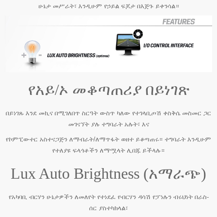
ሁኔታ መሥራት፣ እንዲሁም የኃይል ፍጆታ በእጅጉ ይቀንሳል።
የአይ/ኦ መቆጣጠሪያ በይነገጽ
በይነገጹ እንደ መኪና በሚገለበጥ ስርዓት ውስጥ ካለው የተገላቢጦሽ ቀስቅሴ መስመር ጋር
መገናኘት ያሉ ተግባራት አሉት፣ እና
የኮምፒውተር አስተናጋጅን ለማብራት/ለማጥፋት ወዘተ ይቆጣጠሩ። ተግባራት እንዲሁም
የተለያዩ ፍላጎቶችን ለማሟላት ሊበጁ ይችላሉ።
Lux Auto Brightness (አማራጭ)
የአካባቢ ብርሃን ሁኔታዎችን ለመለየት የተነደፈ የብርሃን ዳሳሽ የፓነሉን ብሩህነት በራስ-
ሰር ያስተካክላል፣