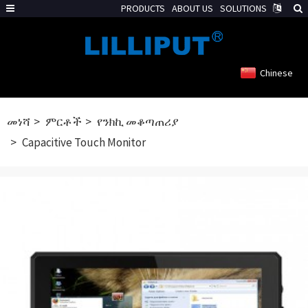
PRODUCTS
ABOUT US
SOLUTIONS
Chinese
መነሻ
ምርቶች
የንክኪ መቆጣጠሪያ
Capacitive Touch Monitor