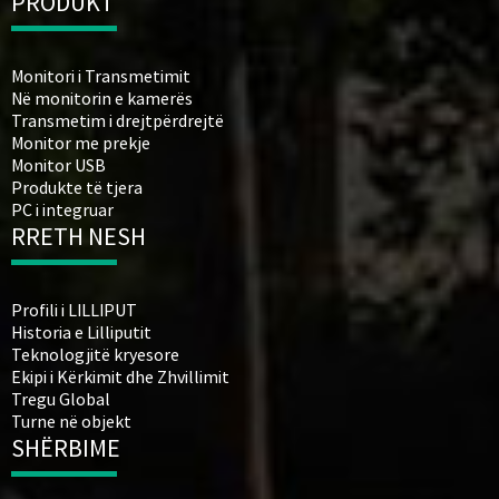
PRODUKT
Monitori i Transmetimit
Në monitorin e kamerës
Transmetim i drejtpërdrejtë
Monitor me prekje
Monitor USB
Produkte të tjera
PC i integruar
RRETH NESH
Profili i LILLIPUT
Historia e Lilliputit
Teknologjitë kryesore
Ekipi i Kërkimit dhe Zhvillimit
Tregu Global
Turne në objekt
SHËRBIME