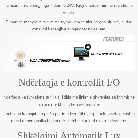
furnizimit me energji nga 7 deri në 24V, lejojnë përdorimin në më shumë
vende.
Punon në mënyrë të sigurt me rrymë ultra të ulët në çdo situatë, si dhe
konsumi i energjisë zvogëlohet ndjeshëm.
Ndërfaqja e kontrollit I/O
Ndërfaqja ka funksione të tilla si lidhja me linjën e shkrehjes së kthimit në
sistemin e kthimit të makinës, dhe
kontrollon kompjuterin pritës për ta ndezur/fikur, etj. Funksionet gjithashtu
mund të personalizohen për të përmbushur kërkesa të ndryshme.
Shkëlqimi Automatik Lux