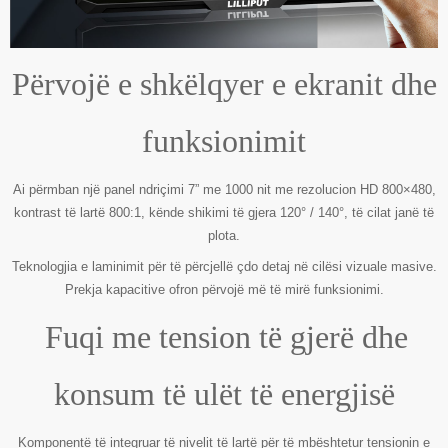
Përvojë e shkëlqyer e ekranit dhe
funksionimit
Ai përmban një panel ndriçimi 7” me 1000 nit me rezolucion HD 800×480,
kontrast të lartë 800:1, kënde shikimi të gjera 120° / 140°, të cilat janë të
plota.
Teknologjia e laminimit për të përcjellë çdo detaj në cilësi vizuale masive.
Prekja kapacitive ofron përvojë më të mirë funksionimi.
Fuqi me tension të gjerë dhe
konsum të ulët të energjisë
Komponentë të integruar të nivelit të lartë për të mbështetur tensionin e