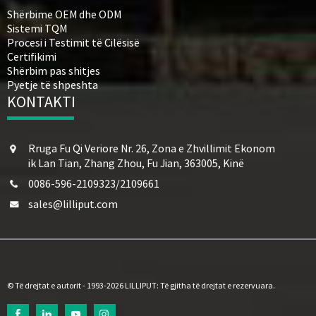
Shërbime OEM dhe ODM
Sistemi TQM
Procesi i Testimit të Cilësisë
Certifikimi
Shërbim pas shitjes
Pyetje të shpeshta
KONTAKTI
Rruga Fu Qi Veriore Nr. 26, Zona e Zhvillimit Ekonom
ik Lan Tian, ​​Zhang Zhou, Fu Jian, 363005, Kinë
0086-596-2109323/2109661
sales@lilliput.com
© Të drejtat e autorit - 1993-2026 LILLIPUT: Të gjitha të drejtat e rezervuara.