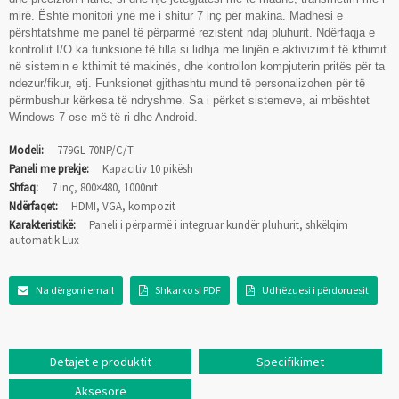
mirë. Është monitori ynë më i shitur 7 inç për makina. Madhësi e
përshtatshme me panel të përparmë rezistent ndaj pluhurit. Ndërfaqja e
kontrollit I/O ka funksione të tilla si lidhja me linjën e aktivizimit të kthimit
në sistemin e kthimit të makinës, dhe kontrollon kompjuterin pritës për ta
ndezur/fikur, etj. Funksionet gjithashtu mund të personalizohen për të
përmbushur kërkesa të ndryshme. Sa i përket sistemeve, ai mbështet
Windows 7 ose më të ri dhe Android.
Modeli:
779GL-70NP/C/T
Paneli me prekje:
Kapacitiv 10 pikësh
Shfaq:
7 inç, 800×480, 1000nit
Ndërfaqet:
HDMI, VGA, kompozit
Karakteristikë:
Paneli i përparmë i integruar kundër pluhurit, shkëlqim
automatik Lux
Na dërgoni email
Shkarko si PDF
Udhëzuesi i përdoruesit
Detajet e produktit
Specifikimet
Aksesorë