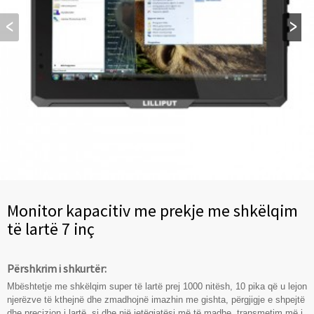
Monitor kapacitiv me prekje me shkëlqim
të lartë 7 inç
Përshkrim i shkurtër:
Mbështetje me shkëlqim super të lartë prej 1000 nitësh, 10 pika që u lejon
njerëzve të kthejnë dhe zmadhojnë imazhin me gishta, përgjigje e shpejtë
dhe precizion i lartë, si dhe një jetëgjatësi më të madhe, transmetim më i