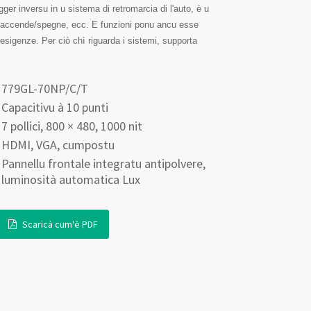
ger inversu in u sistema di retromarcia di l'auto, è u
 per accende/spegne, ecc. E funzioni ponu ancu esse
esigenze. Per ciò chì riguarda i sistemi, supporta
779GL-70NP/C/T
Capacitivu à 10 punti
7 pollici, 800 × 480, 1000 nit
HDMI, VGA, cumpostu
Pannellu frontale integratu antipolvere,
luminosità automatica Lux
Scaricà cum'è PDF