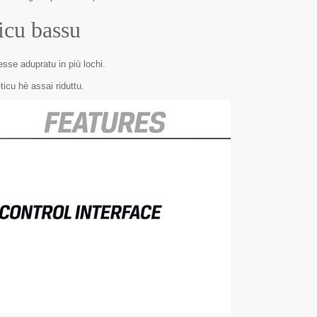
icu bassu
esse adupratu in più lochi.
icu hè assai riduttu.