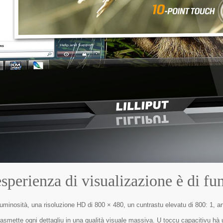
esperienza di visualizazione è di f
luminosità, una risoluzione HD di 800 × 480, un cuntrastu elevatu di 800: 1, ang
rasmette ogni dettagliu in una qualità visuale massiva. U toccu capacitivu hà