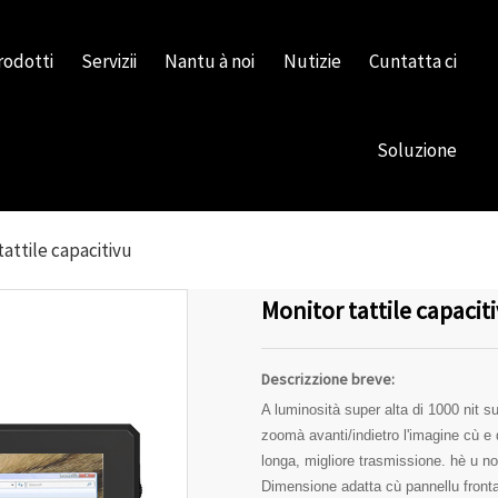
rodotti
Servizii
Nantu à noi
Nutizie
Cuntatta ci
Soluzione
tattile capacitivu
Monitor tattile capaciti
Descrizzione breve:
A luminosità super alta di 1000 nit s
zoomà avanti/indietro l'imagine cù e d
longa, migliore trasmissione. hè u nos
Dimensione adatta cù pannellu frontale