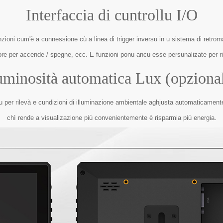
Interfaccia di cuntrollu I/O
nzioni cum'è a cunnessione cù a linea di trigger inversu in u sistema di retroma
inatore per accende / spegne, ecc. E funzioni ponu ancu esse persunalizate per 
minosità automatica Lux (opziona
u per rilevà e cundizioni di illuminazione ambientale aghjusta automaticamente
chì rende a visualizazione più convenientemente è risparmia più energia.