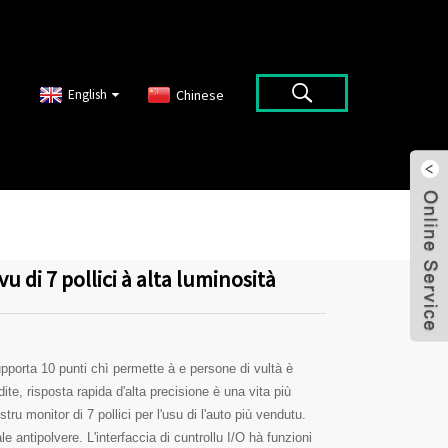
English
Chinese
vu di 7 pollici à alta luminosità
upporta 10 punti chì permette à e persone di vultà è
ite, risposta rapida d'alta precisione è una vita più
tru monitor di 7 pollici per l'usu di l'auto più vendutu.
 antipolvere. L'interfaccia di cuntrollu I/O hà funzioni