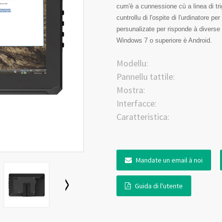
cum'è a cunnessione cù a linea di trig
cuntrollu di l'ospite di l'urdinatore
persunalizate per risponde à diverse 
Windows 7 o superiore è Android.
Modellu:
Pannellu tattile:
Mostra:
Interfacce:
Caratteristica:
Mandate un email à noi
Guida di l'utente