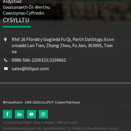
Ardystiad
Gwasanaeth Ôl-Werthu
Cwestiynau Cyffredin
CYSYLLTU
Rhif 26 Ffordd y Gogledd Fu Qi, Parth Datblygu Econ
omaidd Lan Tian, ​​Zhang Zhou, Fu Jian, 363005, Tsiei
na
0086-596-2109323/2109661
sales@lilliput.com
© Hawlfraint - 1993-2026 LILLIPUT: Cedwir Pob Hawl.
Cynhyrchion Poeth
-
Map o'r Wefan
-
AMP Symudol
Monitor Pweredig gan Usb
,
Sgrin Monitro CCTV
,
Monitor Cyffwrdd Panel Is-goch
,