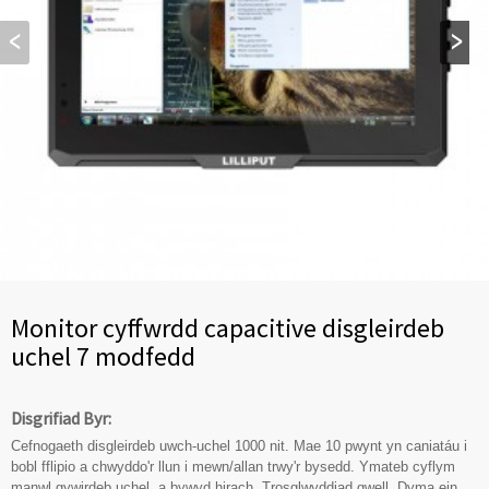
Monitor cyffwrdd capacitive disgleirdeb
uchel 7 modfedd
Disgrifiad Byr:
Cefnogaeth disgleirdeb uwch-uchel 1000 nit. Mae 10 pwynt yn caniatáu i
bobl fflipio a chwyddo'r llun i mewn/allan trwy'r bysedd. Ymateb cyflym
manwl gywirdeb uchel, a bywyd hirach. Trosglwyddiad gwell. Dyma ein