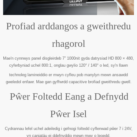
Profiad arddangos a gweithredu
rhagorol
Mae'n cynnwys panel disgleirdeb 7” 1000nit gyda datrysiad HD 800 × 480,
cyferbyniad uchel 800:1, onglau gwylio 120° / 140° o led, sy'n llawn
technoleg lamineiddio er mwyn cyfleu pob manylyn mewn ansawdd
gweledol enfawr. Mae gan gyffwrdd capacitive brofiad gweithredu gwell.
Pŵer Foltedd Eang a Defnydd
Pŵer Isel
Cydrannau lefel uchel adeiledig i gefnogi foltedd cyflenwad pŵer 7 i 24V,
yn caniatáu ei ddefnyddio mewn mwy o leoedd.