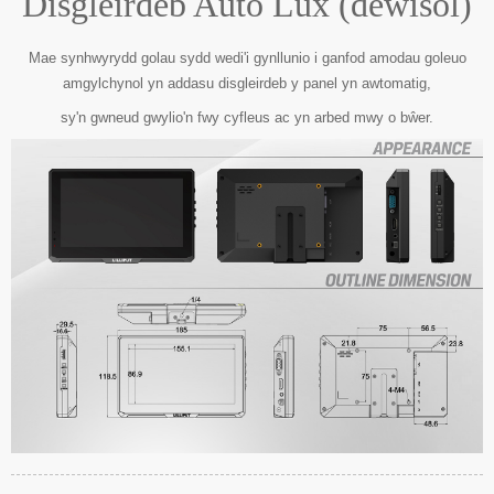
Disgleirdeb Auto Lux (dewisol)
Mae synhwyrydd golau sydd wedi'i gynllunio i ganfod amodau goleuo
amgylchynol yn addasu disgleirdeb y panel yn awtomatig,
sy'n gwneud gwylio'n fwy cyfleus ac yn arbed mwy o bŵer.