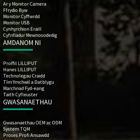
Ar y Monitor Camera
Ffrydio Byw
Monitor Cyffwrdd
Monitor USB
Cynhyrchion Eraill
Cyfrifiadur Mewnosodedig
AMDANOM NI
Proffil LILLIPUT
Hanes LILLIPUT
Technolegau Craidd
Tîm Ymchwil a Datblygu
Marchnad Fyd-eang
Taith Cyfleuster
GWASANAETHAU
Gwasanaethau OEM ac ODM
System TQM
Proses Profi Ansawdd