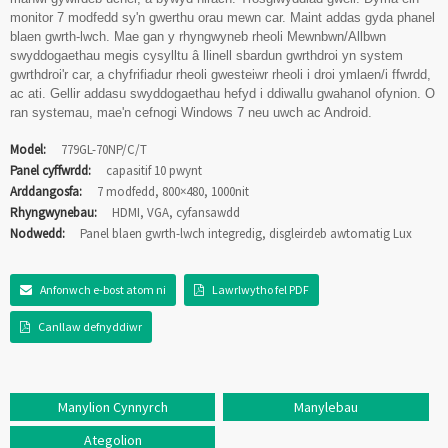
monitor 7 modfedd sy'n gwerthu orau mewn car. Maint addas gyda phanel
blaen gwrth-lwch. Mae gan y rhyngwyneb rheoli Mewnbwn/Allbwn
swyddogaethau megis cysylltu â llinell sbardun gwrthdroi yn system
gwrthdroi'r car, a chyfrifiadur rheoli gwesteiwr rheoli i droi ymlaen/i ffwrdd,
ac ati. Gellir addasu swyddogaethau hefyd i ddiwallu gwahanol ofynion. O
ran systemau, mae'n cefnogi Windows 7 neu uwch ac Android.
Model:
779GL-70NP/C/T
Panel cyffwrdd:
capasitif 10 pwynt
Arddangosfa:
7 modfedd, 800×480, 1000nit
Rhyngwynebau:
HDMI, VGA, cyfansawdd
Nodwedd:
Panel blaen gwrth-lwch integredig, disgleirdeb awtomatig Lux
Anfonwch e-bost atom ni
Lawrlwytho fel PDF
Canllaw defnyddiwr
Manylion Cynnyrch
Manylebau
Ategolion