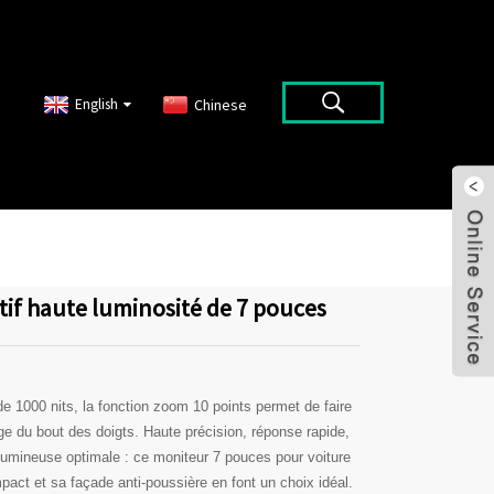
English
Chinese
tif haute luminosité de 7 pouces
e 1000 nits, la fonction zoom 10 points permet de faire
e du bout des doigts. Haute précision, réponse rapide,
lumineuse optimale : ce moniteur 7 pouces pour voiture
pact et sa façade anti-poussière en font un choix idéal.