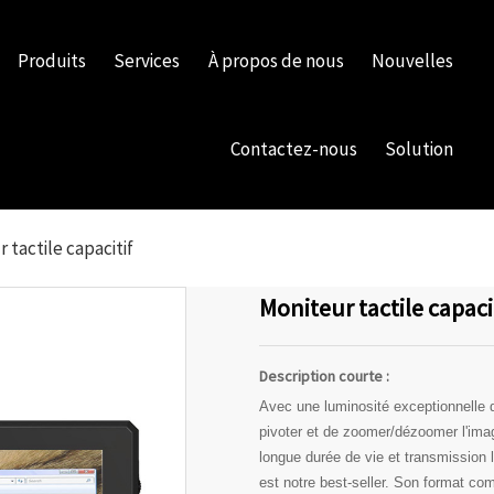
Produits
Services
À propos de nous
Nouvelles
Contactez-nous
Solution
 tactile capacitif
Moniteur tactile capaci
Description courte :
Avec une luminosité exceptionnelle d
pivoter et de zoomer/dézoomer l'imag
longue durée de vie et transmission 
est notre best-seller. Son format com