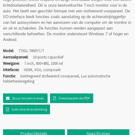
lichtdoorlatendheid. Dit is onze bestverkochte 7-inch monitor voor in de
auto. Het heeft een geschikt formaat met een stofwerend voorpaneel. De
I/O-interface biedt functies zoals aansluiting op de achteruitrijtriggerlijn
van het autosysteem en het aansturen van de computer om de monitor in
en uit te schakelen. De functies kunnen worden aangepast aan
verschillende behoeften. De monitor ondersteunt Windows 7 of hoger en
Android.
Model:
779GL-70NP/C/T
Aanraakpaneel:
10-punts capacitief
Weergave:
7 inch, 800×480, 1000 nit
Interfaces:
HDMI, VGA, composiet
Functie:
Geïntegreerd stofwerend voorpaneel, Lux automatische
helderheidsregeling
Stuur ons een e-mail.
Downloaden als PDF
Gebruikershandleiding
Productdetails
Specificaties