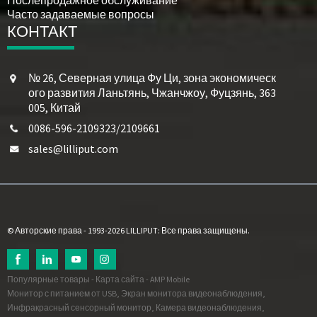
Часто задаваемые вопросы
КОНТАКТ
№ 26, Северная улица Фу Ци, зона экономическ
ого развития Ланьтянь, Чжанчжоу, Фуцзянь, 363
005, Китай
0086-596-2109323/2109661
sales@lilliput.com
© Авторские права - 1993-2026 LILLIPUT: Все права защищены.
Популярные товары
-
Карта сайта
-
AMP Mobile
Монитор с питанием от USB
,
Экран монитора видеонаблюдения
,
Инфракрасный сенсорный монитор
,
Камера видеонаблюдения,