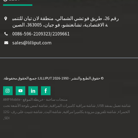
رقم 26، طريق فو تشي الشمالي، منطقة لان تيان للتنمي
ة الاقتصادية، تشانغتشو، فو جيان، 363005، الصين
0086-596-2109323/2109661
sales@lilliput.com
© حقوق الطبع والنشر - 1993-2026 LILLIPUT: جميع الحقوق محفوظة.
منتجات ساخنة
-
خريطة الموقع
-
AMP Mobile
شاشة تعمل بمنفذ USB
,
شاشة مراقبة كاميرات المراقبة
,
شاشة لمس بلوحة الأشعة تحت
الحمراء
,
شاشة تلفزيون مزودة بكاميرا مراقبة
,
شاشة البث
,
شاشة تثبيت على رف 12G-
,
SDI