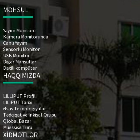
MƏHSUL
Yayım Monitoru
Kamera Monitorunda
Canlı Yayım
Sensorlu Monitor
USB Monitor
Digər Məhsullar
Daxili kompüter
HAQQIMIZDA
LILLIPUT Profili
LILIPUT Tarixi
Əsas Texnologiyalar
Tədqiqat və İnkişaf Qrupu
Qlobal Bazar
Müəssisə Turu
XİDMƏTLƏR