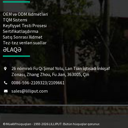
OEM və ODM Xidmətləri
TQM Sistemi
Keyfiyyət Testi Prosesi
Sertifikatlaşdırma
Satış Sonrası Xidmət
Tez-tez verilən suallar
ƏLAQƏ
26 nömrəli Fu Qi Şimal Yolu, Lan Tian İqtisadi İnkişaf
Zonası, Zhang Zhou, Fu Jian, 363005, Çin
0086-596-2109323/2109661
sales@lilliput.com
© Müəllif hüquqları - 1993-2026 LILLIPUT: Bütün hüquqlar qorunur.