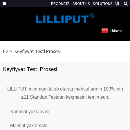
PRODUCTS
ABOUT US
SOLUTIONS
Chinese
Ev
Keyfiyyət Testi Prosesi
Keyfiyyət Testi Prosesi
LILLIPUT, minimum tələb olaraq məhsullarının 100%-nin
≥11 Standart Testdən keçməsini təmin edir.
Xammal yoxlaması
Məhsul yoxlaması