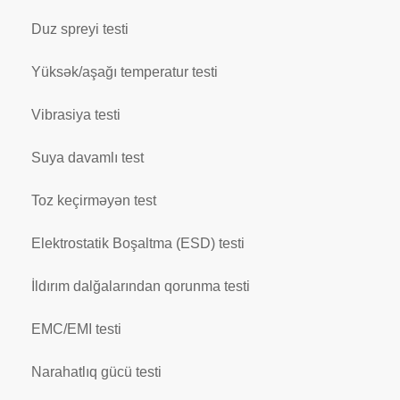
Duz spreyi testi
Yüksək/aşağı temperatur testi
Vibrasiya testi
Suya davamlı test
Toz keçirməyən test
Elektrostatik Boşaltma (ESD) testi
İldırım dalğalarından qorunma testi
EMC/EMI testi
Narahatlıq gücü testi