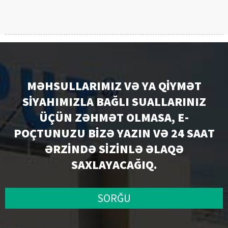
MƏHSULLARIMIZ VƏ YA QIYMƏT
SIYAHIMIZLA BAĞLI SUALLARINIZ
ÜÇÜN ZƏHMƏT OLMASA, E-
POÇTUNUZU BIZƏ YAZIN VƏ 24 SAAT
ƏRZINDƏ SIZINLƏ ƏLAQƏ
SAXLAYACAĞIQ.
SORĞU