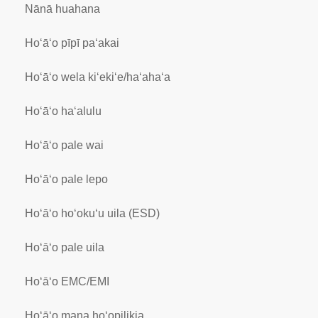
Nānā huahana
Hoʻāʻo pīpī paʻakai
Hoʻāʻo wela kiʻekiʻe/haʻahaʻa
Hoʻāʻo haʻalulu
Hoʻāʻo pale wai
Hoʻāʻo pale lepo
Hoʻāʻo hoʻokuʻu uila (ESD)
Hoʻāʻo pale uila
Hoʻāʻo EMC/EMI
Hoʻāʻo mana hoʻopilikia