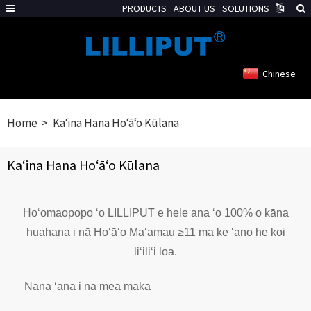
PRODUCTS
ABOUT US
SOLUTIONS
Chinese
Home
Kaʻina Hana Hoʻāʻo Kūlana
Kaʻina Hana Hoʻāʻo Kūlana
Hoʻomaopopo ʻo LILLIPUT e hele ana ʻo 100% o kāna
huahana i nā Hoʻāʻo Maʻamau ≥11 ma ke ʻano he koi
liʻiliʻi loa.
Nānā ʻana i nā mea maka