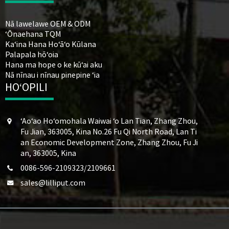
Nā lawelawe OEM & ODM
ʻŌnaehana TQM
Kaʻina Hana Hoʻāʻo Kūlana
Palapala hōʻoia
Hana ma hope o ke kūʻai aku
Nā nīnau i nīnau pinepine ʻia
HOʻOPILI
ʻAoʻao Hoʻomohala Waiwai ʻo Lan Tian, ​​Zhang Zhou,
Fu Jian, 363005, Kina No.26 Fu Qi North Road, Lan Ti
an Economic Development Zone, Zhang Zhou, Fu Ji
an, 363005, Kina
0086-596-2109323/2109661
sales@lilliput.com