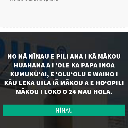
NO NĀ NĪNAU E PILI ANA I KĀ MĀKOU
HUAHANA A I ʻOLE KA PAPA INOA
KUMUKŪʻAI, E ʻOLUʻOLU E WAIHO I
KĀU LEKA UILA IĀ MĀKOU A E HOʻOPILI
MĀKOU I LOKO O 24 MAU HOLA.
NĪNAU