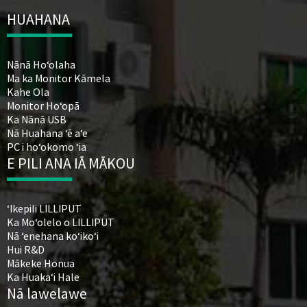
HUAHANA
Nānā Hoʻolaha
Ma ka Monitor Kāmela
Kahe Ola
Monitor Hoʻopā
Ka Nānā USB
Nā Huahana ʻē aʻe
PC i hoʻokomo ʻia
E PILI ANA IĀ MĀKOU
ʻIkepili LILLIPUT
Ka Moʻolelo o LILLIPUT
Nā ʻenehana koʻikoʻi
Hui R&D
Mākeke Honua
Ka Huakaʻi Hale
Nā lawelawe