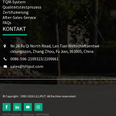
TQM-System
Qualitéitstestprozess
Zertifizéierung
After-Sales-Service
FAQs
KONTAKT
Nr. 26 Fu Qi North Road, Lan Tian Wirtschaftsentwé
cklungszon, Zhang Zhou, Fu Jian, 363005, China
0086-596-2109323/2109661
sales@lilliput.com
© Copyright - 1993-2026 LILLIPUT: All Rechter reservéiert.
Hot Produkter
-
Sitemap
-
AMP Mobil