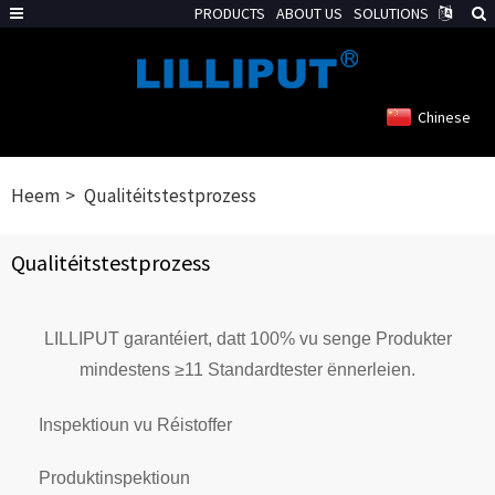
PRODUCTS
ABOUT US
SOLUTIONS
Chinese
Heem
Qualitéitstestprozess
Qualitéitstestprozess
LILLIPUT garantéiert, datt 100% vu senge Produkter
mindestens ≥11 Standardtester ënnerleien.
Inspektioun vu Réistoffer
Produktinspektioun