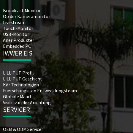
Broadcast Monitor
Op der Kameramonitor
Livestream
Touch-Monitor
USB-Monitor
Aner Produkter
Embedded PC
IWWER EIS
LILLIPUT Profil
LILLIPUT Geschicht
Kär Technologien
Fuerschungs- an Entwécklungsteam
Globale Maart
Visite vun der Ariichtung
SERVICER
OEM & ODM Servicer