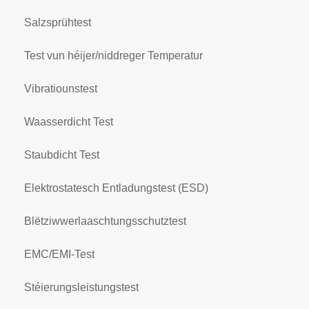
Salzsprühtest
Test vun héijer/niddreger Temperatur
Vibratiounstest
Waasserdicht Test
Staubdicht Test
Elektrostatesch Entladungstest (ESD)
Blëtziwwerlaaschtungsschutztest
EMC/EMI-Test
Stéierungsleistungstest