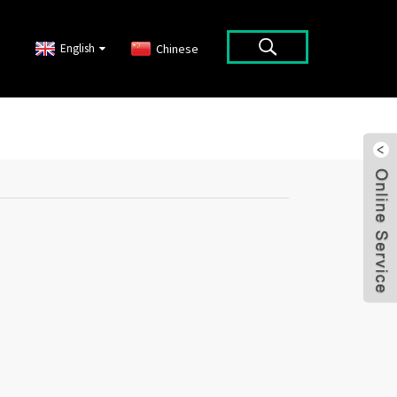
English
Chinese