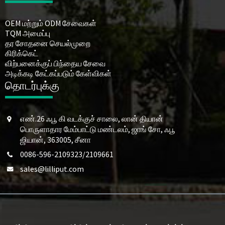
OEM மற்றும் ODM சேவைகள்
TQM அமைப்பு
தர சோதனை செயல்முறை
கிரிக்கெட்
விற்பனைக்குப் பிந்தைய சேவை
அடிக்கடி கேட்கப்படும் கேள்விகள்
தொடர்புக்கு
எண்.26 ஃபூ கி வடக்குச் சாலை, லான் தியான்
பொருளாதார மேம்பாட்டு மண்டலம், ஜாங் சோ, ஃபூ
ஜியான், 363005, சீனா
0086-596-2109323/2109661
sales@lilliput.com