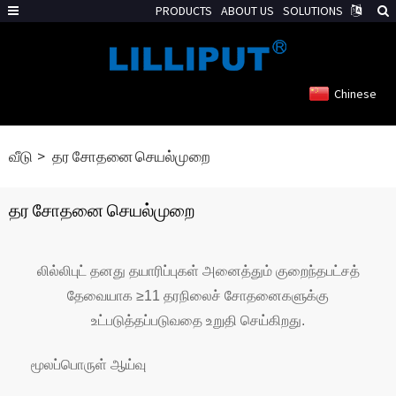
PRODUCTS
ABOUT US
SOLUTIONS
Chinese
வீடு
தர சோதனை செயல்முறை
தர சோதனை செயல்முறை
லில்லிபுட் தனது தயாரிப்புகள் அனைத்தும் குறைந்தபட்சத்
தேவையாக ≥11 தரநிலைச் சோதனைகளுக்கு
உட்படுத்தப்படுவதை உறுதி செய்கிறது.
மூலப்பொருள் ஆய்வு