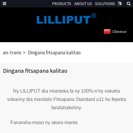
PRODUCTS
ABOUT US
SOLUTIONS
Chinese
an-trano
Dingana fitsapana kalitao
Dingana fitsapana kalitao
Ny LILLIPUT dia miantoka fa ny 100%-n'ny vokatra
vokariny dia mandalo Fitsapana Standard ≥11 ho fepetra
farafahakeliny.
Fanaraha-maso ny akora manta