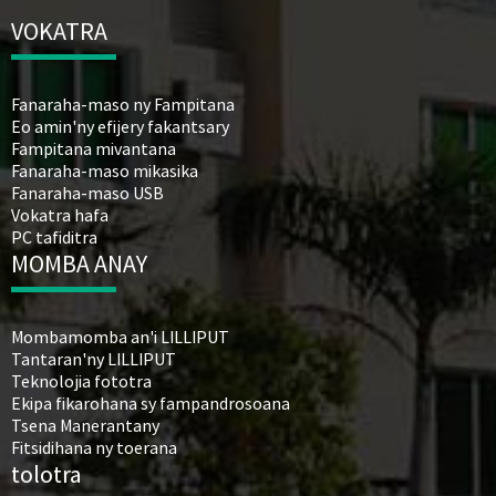
VOKATRA
Fanaraha-maso ny Fampitana
Eo amin'ny efijery fakantsary
Fampitana mivantana
Fanaraha-maso mikasika
Fanaraha-maso USB
Vokatra hafa
PC tafiditra
MOMBA ANAY
Mombamomba an'i LILLIPUT
Tantaran'ny LILLIPUT
Teknolojia fototra
Ekipa fikarohana sy fampandrosoana
Tsena Manerantany
Fitsidihana ny toerana
tolotra