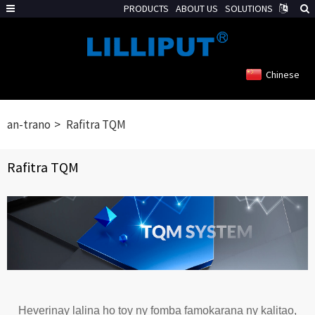
PRODUCTS
ABOUT US
SOLUTIONS
Chinese
an-trano
Rafitra TQM
Rafitra TQM
Heverinay lalina ho toy ny fomba famokarana ny kalitao,