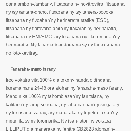
pana ambony/ambany, fitsapana ny hovitrovitra, fitsapana
ny tsy tantera-drano, fitsapana ny tsy tantera-bovoka,
fitsapana ny fivoahan'ny herinaratra statika (ESD),
fitsapana ny fiarovana amin'ny fiakaran'ny herinaratra,
fitsapana ny EMI/EMC, ary fitsapana ny fikorontanan'ny
herinaratra. Ny fahamarinan-toerana sy ny fanakianana
no foto-kevitray.
Fanaraha-maso farany
Ireo vokatra vita 100% dia tokony handalo dingana
fanamainana 24-48 ora alohan'ny fanaraha-maso farany.
Mandinika 100% ny fahombiazan'ny fanitsiana, ny
kalitaon'ny fampisehoana, ny fahamarinan'ny singa ary
ny fonosana izahay, ary manaraka ny fepetra takian'ny
mpanjifa sy ny toromarika. Ny isan-jaton'ny vokatra
LILLIPUT dia manaraka ny fenitra GB2828 alohan'ny