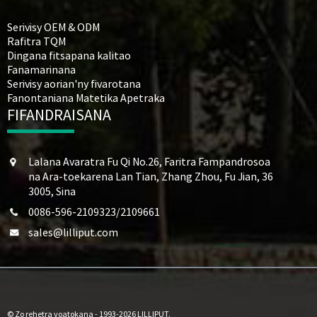
Serivisy OEM & ODM
Rafitra TQM
Dingana fitsapana kalitao
Fanamarinana
Serivisy aorian'ny fivarotana
Fanontaniana Matetika Apetraka
FIFANDRAISANA
Lalana Avaratra Fu Qi No.26, Faritra Fampandrosoa
na Ara-toekarena Lan Tian, ​​Zhang Zhou, Fu Jian, 36
3005, Sina
0086-596-2109323/2109661
sales@lilliput.com
© Zo rehetra voatokana - 1993-2026 LILLIPUT.