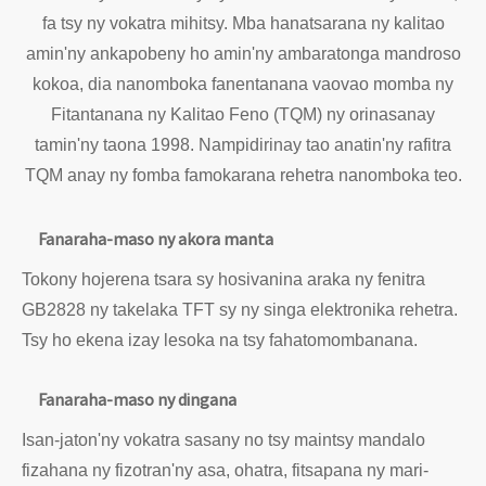
fa tsy ny vokatra mihitsy. Mba hanatsarana ny kalitao
amin'ny ankapobeny ho amin'ny ambaratonga mandroso
kokoa, dia nanomboka fanentanana vaovao momba ny
Fitantanana ny Kalitao Feno (TQM) ny orinasanay
tamin'ny taona 1998. Nampidirinay tao anatin'ny rafitra
TQM anay ny fomba famokarana rehetra nanomboka teo.
Fanaraha-maso ny akora manta
Tokony hojerena tsara sy hosivanina araka ny fenitra
GB2828 ny takelaka TFT sy ny singa elektronika rehetra.
Tsy ho ekena izay lesoka na tsy fahatomombanana.
Fanaraha-maso ny dingana
Isan-jaton'ny vokatra sasany no tsy maintsy mandalo
fizahana ny fizotran'ny asa, ohatra, fitsapana ny mari-