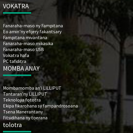
VOKATRA
Fanaraha-maso ny Fampitana
Eo amin'ny efijery fakantsary
Fampitana mivantana
Fanaraha-maso mikasika
Fanaraha-maso USB
Vokatra hafa
PC tafiditra
MOMBA ANAY
Mombamomba an'i LILLIPUT
Tantaran'ny LILLIPUT
Teknolojia fototra
Ekipa fikarohana sy fampandrosoana
Tsena Manerantany
Fitsidihana ny toerana
tolotra